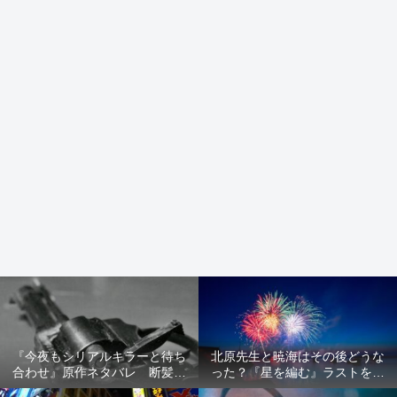
『今夜もシリアルキラーと待ち
北原先生と暁海はその後どうな
合わせ』原作ネタバレ 断髪オ
った？『星を編む』ラストをネ
ブジェ殺人事件 犯人の正体や
タバレ解説