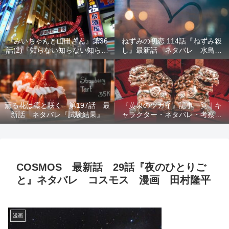
結末を解説
『みいちゃんと山田さん』第36
ねずみの初恋 114話『ねずみ殺
話(2)『知らない知らない知らな
し』最新話 ネタバレ 水鳥死
い』最新話 ネタバレ 犯人確
亡 鯆を殺すか
定 次回最終回
薫る花は凛と咲く 第197話 最
『黄泉のツガイ』記事一覧｜キ
新話 ネタバレ『試験結果』
ャラクター・ネタバレ・考察・
死亡キャラまとめ【完全ガイ
ド】
COSMOS 最新話 29話『夜のひとりご
と』ネタバレ コスモス 漫画 田村隆平
漫画