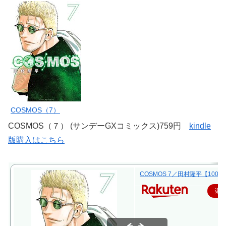
COSMOS（7）
COSMOS（７） (サンデーGXコミックス)759円
kindle
版購入はこちら
COSMOS 7／田村隆平【100
楽