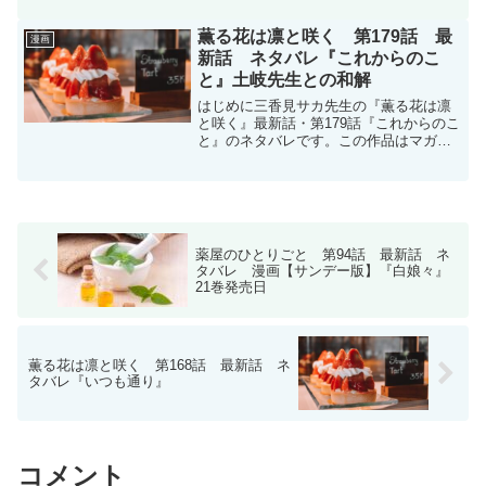
ねずみの初恋 - 大瀬戸陸 / 【第50話】
develop | マガポケねず...
薫る花は凛と咲く 第179話 最
漫画
新話 ネタバレ『これからのこ
と』土岐先生との和解
はじめに三香見サカ先生の『薫る花は凛
と咲く』最新話・第179話『これからのこ
と』のネタバレです。この作品はマガポ
ケ(マガジンポケット)オリジナル作品で毎
週木曜日に更新です。次回更新は2026年2
月19日予定です。現在、コミックスは21
巻(1...
薬屋のひとりごと 第94話 最新話 ネ
タバレ 漫画【サンデー版】『白娘々』
21巻発売日
薫る花は凛と咲く 第168話 最新話 ネ
タバレ『いつも通り』
コメント