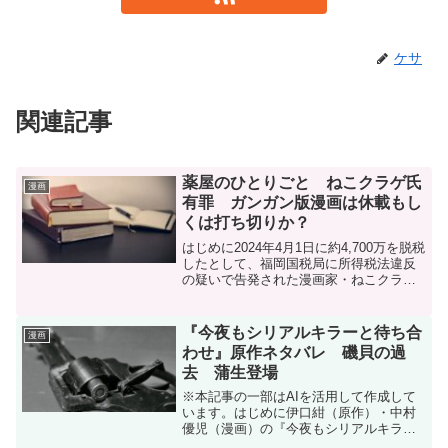
ケサ
関連記事
薬屋のひとりごと ねこクラゲ氏
漫画
有罪 ガンガン版漫画は休載もし
くは打ち切りか？
はじめに2024年4月1日に約4,700万を脱税
したとして、福岡国税局に所得税法違反
の疑いで告発された漫画家・ねこクラゲ
こと池田恵理香氏のその後についてまと
めました。ねこクラゲ氏は漫画『薬屋の
ひとりごと』ガンガン版(ビッグガンガン
『今夜もシリアルキラーと待ち合
漫画
コミックス...
わせ』原作ネタバレ 磯貝の過
去 蒲生登場
※本記事の一部はAIを活用して作成して
います。はじめに伊口紺（原作）・中村
優児（漫画）の『今夜もシリアルキラー
と待ち合わせ』人間ハンティング殺人事