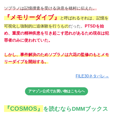
ソプラノは記憶捜査を受ける決意を穂村に伝えた。
『メモリーダイブ』
と呼ばれるそれは、記憶を
可視化し強制的に追体験を行うもの
だった。
PTSDを始
め、重度の精神疾患を引き起こす恐れがあるため現在は犯
罪者のみに使われていた。
しかし、事件解決のためソプラノは六花の監修のもとメモ
リーダイブを開始する。
FILE30ネタバレ→
アマゾン公式でお買い物はこちらへ
『COSMOS』
を読むならDMMブックス