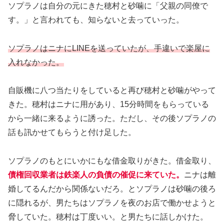
ソプラノは自分の元にきた穂村と砂噛に「父親の同僚で
す。」と言われても、知らないと去っていった。
ソプラノはニナにLINEを送っていたが、手違いで楽屋に
入れなかった。
自販機に八つ当たりをしていると再び穂村と砂噛がやって
きた。穂村はニナに用があり、15分時間をもらっている
から一緒に来るように誘った。ただし、その後ソプラノの
話も訊かせてもらうと付け足した。
ソプラノのもとにいかにもな借金取りがきた。借金取り、
債権回収業者は鉄楽人の負債の催促に来ていた。
ニナは離
婚してるんだから関係ないだろ。とソプラノは砂噛の後ろ
に隠れるが、男たちはソプラノを夜のお店で働かせようと
脅していた。穂村は丁度いい。と男たちに話しかけた。