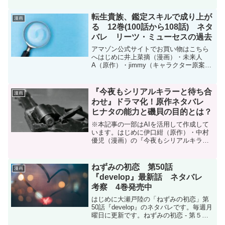
件のネタバレです。コミックス2巻(第6話
から第8話)に収録です。『今夜もシリア
転生貴族、鑑定スキルで成り上が
漫画
ルキラーと待ち合...
る 12巻(100話から108話) ネタ
バレ リーツ・ミューセスの過去
アマゾン公式サイトでお買い物はこちら
へはじめに井上菜摘（漫画）・未来人
A（原作）・jimmy（キャラクター原案）
『転生貴族、鑑定スキルで成り上がる 〜
弱小領地を受け継いだので、優秀な人材
を増やしていたら、最強領地になって
『今夜もシリアルキラーと待ち合
漫画
た〜』12巻のネタバ...
わせ』ドラマ化！原作ネタバレ
ヒナタの能力と磯貝の目的とは？
※本記事の一部はAIを活用して作成して
います。はじめに伊口紺（原作）・中村
優児（漫画）の『今夜もシリアルキラー
と待ち合わせ』第1巻〜第2巻序盤（第5話
まで）のネタバレです。『今夜もシリア
ルキラーと待ち合わせ』はgood！アフタ
ねずみの初恋 第50話
漫画
ヌーンにて連載...
『develop』最新話 ネタバレ
考察 4巻発売中
はじめに大瀬戸陸の「ねずみの初恋」第
50話『develop』のネタバレです。毎週月
曜日に更新です。ねずみの初恋 - 第５０
話 「ｄｅｖｅｌｏｐ」 | ヤンマガWeb