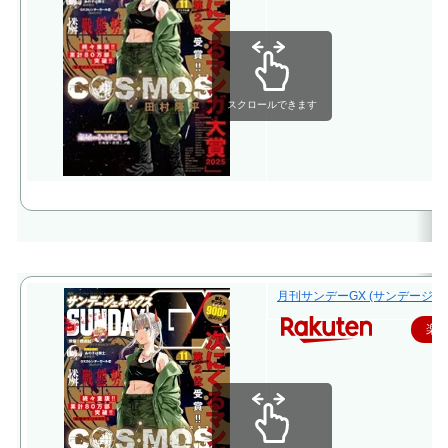
スクロールできます
月刊サンデーGX (サンデージェネ
楽