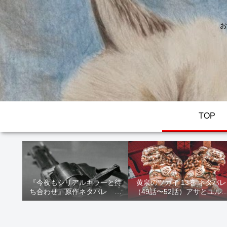
お
TOP
『今夜もシリアルキラーと待
黄泉のツガイ 13巻 ネタバレ
ち合わせ』原作ネタバレ 断
（49話〜52話）アサとユル
髪オブジェ殺人事件 犯人の
家出！西ノ村の真実とヒカ
正体や結末を解説
の決意を解説