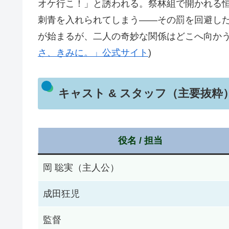
オケ行こ！」と誘われる。祭林組で開かれる恒
刺青を入れられてしまう――その罰を回避し
が始まるが、二人の奇妙な関係はどこへ向かう
さ、きみに。」公式サイト
)
キャスト & スタッフ（主要抜粋
役名 / 担当
岡 聡実（主人公）
成田狂児
監督