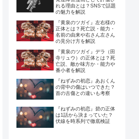
れる理由とは？SNSで話題
の魅力を解説
『黄泉のツガイ』左右様の
正体とは？死亡説・能力・
名前の由来や右さん左さん
の見分け方を解説
『黄泉のツガイ』デラ（田
寺リュウ）の正体とは？死
亡説、敵か味方か・能力や
番小者を解説
『ねずみの初恋』あおくん
の背中の傷はいつできた？
首の古傷との違いも考察
『ねずみの初恋』碧の正体
は1話から決まっていた？
伏線を時系列で徹底検証