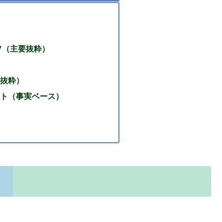
フ（主要抜粋）
抜粋）
ト（事実ベース）