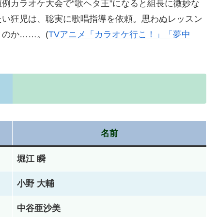
例カラオケ大会で“歌ヘタ王”になると組長に微妙な
たい狂児は、聡実に歌唱指導を依頼。思わぬレッスン
のか……。(
TVアニメ「カラオケ行こ！」「夢中
）
名前
堀江 瞬
小野 大輔
中谷亜沙美