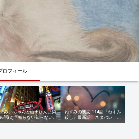
！
プロフィール
『みいちゃんと山田さん』第
ねずみの初恋 114話『ねずみ
36話(2)『知らない知らない知
殺し』最新話 ネタバレ 水
らない』最新話 ネタバレ 犯
鳥死亡 鯆を殺すか
人確定 次回最終回