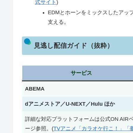
式サイト
)
EDMとホーンをミックスしたアッ
支える。
見逃し配信ガイド（抜粋）
サービス
ABEMA
dアニメストア／U‑NEXT／Hulu ほか
詳細な対応プラットフォームは公式ON AIR
ージ参照。(
TVアニメ「カラオケ行こ！」「