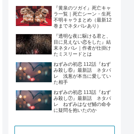
『黄泉のツガイ』死亡キャ
ラ一覧｜死亡シーン・生死
不明キャラまとめ（最新12
巻までネタバレあり）
『透明な夜に駆ける君と、
目に見えない恋をした』結
末ネタバレ｜作者が仕掛け
たミスリードとは
ねずみの初恋 112話『ねず
み殺し⑥』最新話 ネタバ
レ 浅葱が本当に愛してい
た相手
ねずみの初恋 113話『ねず
み殺し⑦』最新話 ネタバ
レ ねずみはなぜ鯆の命令
に疑問を抱いたのか