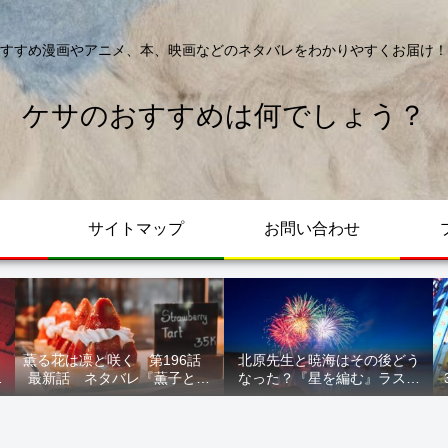
すすめ漫画やアニメ、本、映画などのネタバレをわかりやすくお届け！
ケサのおすすめは何でしょう？
サイトマップ
お問い合わせ
薫る花は凛と咲く 第196話
北原先生と暁海はその後どう
が
最新話 ネタバレ『薫子とま
なった？『星を編む』ラスト
ル
どか』
をネタバレ解説