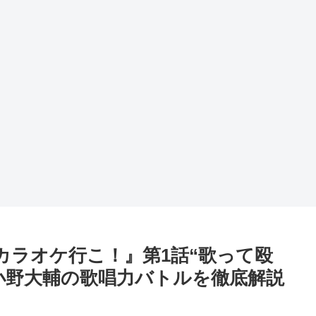
メ『カラオケ行こ！』第1話“歌って殴
×小野大輔の歌唱力バトルを徹底解説