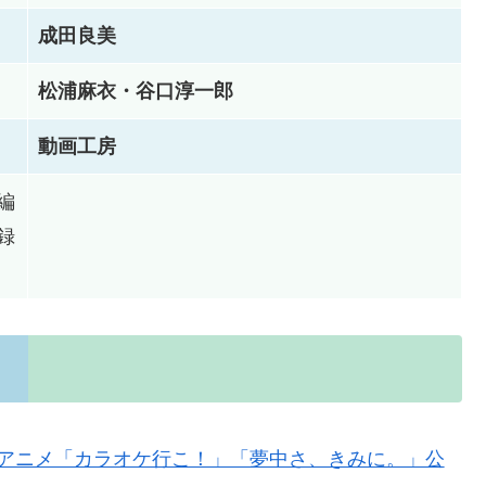
成田良美
松浦麻衣・谷口淳一郎
動画工房
編
録
Vアニメ「カラオケ行こ！」「夢中さ、きみに。」公