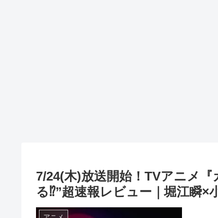
7/24(木)放送開始！TVアニ
る⁉”超速報レビュー｜堀江瞬
アニメ