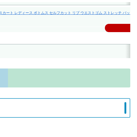
ート レディース ボトムス セルフカット リブ ウエストゴム ストレッチ バックスリッ