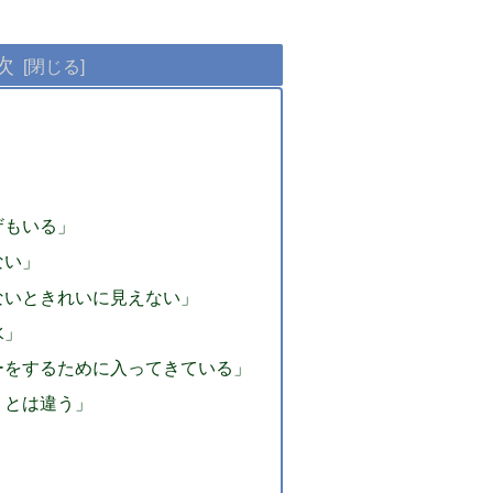
次
ザもいる」
ない」
ないときれいに見えない」
水」
ーをするために入ってきている」
りとは違う」