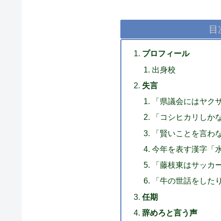
目
プロフィール
出身校
失言
「県議会にはヤク
「コシヒカリしか
「賢いことを言わ
今年を表す漢字「
「藤枝東はサッカ
「牛の世話をした
任期
辞めろと言う声