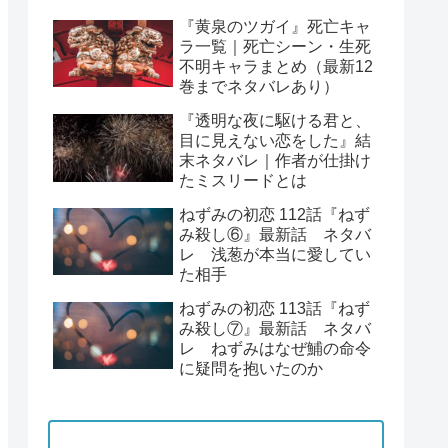
『黄泉のツガイ』死亡キャ
ラ一覧｜死亡シーン・生死
不明キャラまとめ（最新12
巻までネタバレあり）
『透明な夜に駆ける君と、
目に見えない恋をした』結
末ネタバレ｜作者が仕掛け
たミスリードとは
ねずみの初恋 112話『ねず
み殺し⑥』最新話 ネタバ
レ 浅葱が本当に愛してい
た相手
ねずみの初恋 113話『ねず
み殺し⑦』最新話 ネタバ
レ ねずみはなぜ鯆の命令
に疑問を抱いたのか