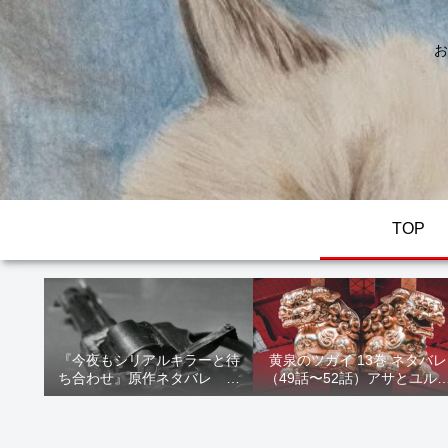
お
TOP
『今夜もシリアルキラーと待
黄泉のツガイ 13巻 ネタバレ
ち合わせ』原作ネタバレ 断
（49話〜52話）アサとユル
髪オブジェ殺人事件 犯人の
家出！西ノ村の真実とヒカ
正体や結末を解説
の決意を解説