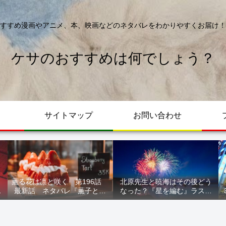
すすめ漫画やアニメ、本、映画などのネタバレをわかりやすくお届け！
ケサのおすすめは何でしょう？
サイトマップ
お問い合わせ
薫る花は凛と咲く 第196話
北原先生と暁海はその後どう
が
最新話 ネタバレ『薫子とま
なった？『星を編む』ラスト
ル
どか』
をネタバレ解説