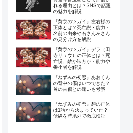
れる理由とは？SNSで話題
の魅力を解説
『黄泉のツガイ』左右様の
正体とは？死亡説・能力・
名前の由来や右さん左さん
の見分け方を解説
『黄泉のツガイ』デラ（田
寺リュウ）の正体とは？死
亡説、敵か味方か・能力や
番小者を解説
『ねずみの初恋』あおくん
の背中の傷はいつできた？
首の古傷との違いも考察
『ねずみの初恋』碧の正体
は1話から決まっていた？
伏線を時系列で徹底検証