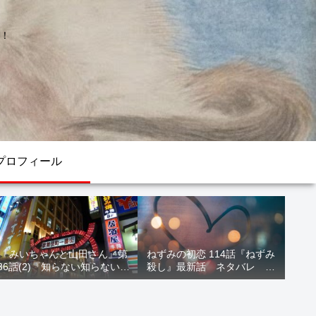
！
プロフィール
『みいちゃんと山田さん』第
ねずみの初恋 114話『ねずみ
36話(2)『知らない知らない知
殺し』最新話 ネタバレ 水
らない』最新話 ネタバレ 犯
鳥死亡 鯆を殺すか
人確定 次回最終回