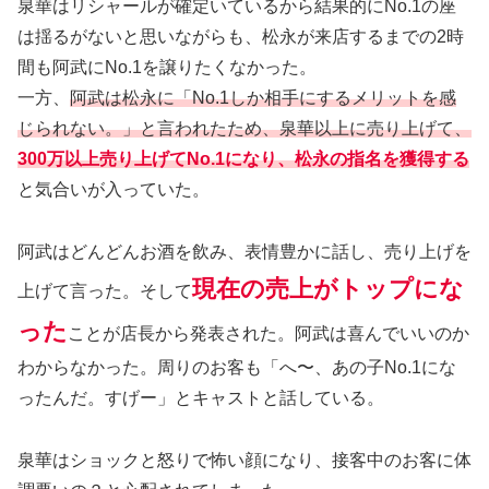
泉華はリシャールが確定いているから結果的にNo.1の座
は揺るがないと思いながらも、松永が来店するまでの2時
間も阿武にNo.1を譲りたくなかった。
一方、
阿武は松永に「No.1しか相手にするメリットを感
じられない。」と言われたため、泉華以上に売り上げて、
300万以上売り上げてNo.1になり、松永の指名を獲得する
と気合いが入っていた。
阿武はどんどんお酒を飲み、表情豊かに話し、売り上げを
現在の売上がトップにな
上げて言った。そして
った
ことが店長から発表された。阿武は喜んでいいのか
わからなかった。周りのお客も「へ〜、あの子No.1にな
ったんだ。すげー」とキャストと話している。
泉華はショックと怒りで怖い顔になり、接客中のお客に体