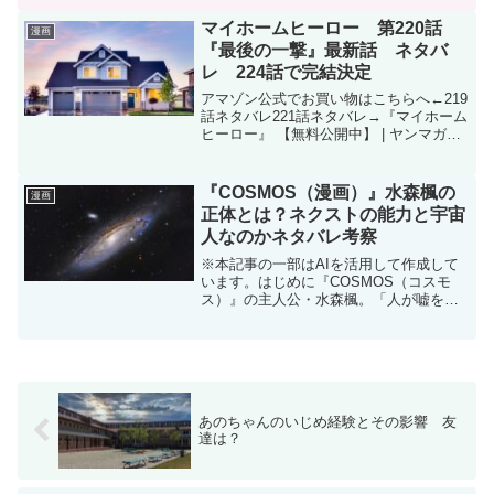
208話から216話が収録されると予想しま
す。1巻につき8話か9話収録です...
マイホームヒーロー 第220話
漫画
『最後の一撃』最新話 ネタバ
レ 224話で完結決定
アマゾン公式でお買い物はこちらへ←219
話ネタバレ221話ネタバレ→『マイホーム
ヒーロー』 【無料公開中】 | ヤンマガ
Web (yanmaga.jp)マイホームヒーロー -
原作/山川直輝 漫画/朝基まさし / 【第220
話】「最後の一撃...
『COSMOS（漫画）』水森楓の
漫画
正体とは？ネクストの能力と宇宙
人なのかネタバレ考察
※本記事の一部はAIを活用して作成して
います。はじめに『COSMOS（コスモ
ス）』の主人公・水森楓。「人が嘘をつ
くと臭いでわかる」という不思議な能力
を持つ高校生ですが、物語が進むにつれ
て単なる特殊能力者ではないことが判明
していきます。特に笛...
あのちゃんのいじめ経験とその影響 友
達は？