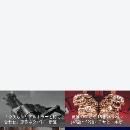
『今夜もシリアルキラーと待ち
黄泉のツガイ 13巻 ネタバレ
合わせ』原作ネタバレ 断髪オ
（49話〜52話）アサとユルが家
ブジェ殺人事件 犯人の正体や
出！西ノ村の真実とヒカルの決