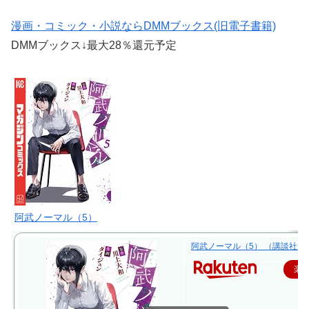
漫画・コミック・小説ならDMMブックス(旧電子書籍)
DMMブックス↓最大28％還元予定
阿武ノーマル（5）
阿武ノーマル（5） （講談社コミッ
楽