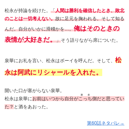
松永が持論を続けた。
「
人間は勝利を確信したとき、敗北
のことは一切考えない。
故に足元を掬われる。そして知る
俺はそのときの
んだ。自分がいかに滑稽かを…。
表情が大好きだ。
」
そう語りながら席についた。
松
泉華にお礼を言い、松永はボーイを呼んだ。そして、
永は
阿武にリシャールを入れた。
開いた口が塞がらない泉華。
勝者
松永は泉華に
お前はいつから自分が
こっち
側だと思ってい
た？
と酒をあおった。
第60話ネタバレ→