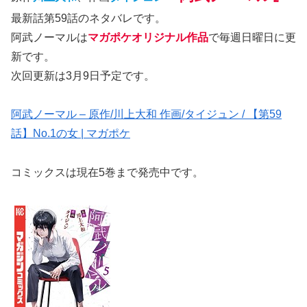
最新話第59話のネタバレです。
阿武ノーマルは
マガポケオリジナル作品
で毎週日曜日に更
新です。
次回更新は3月9日予定です。
阿武ノーマル – 原作/川上大和 作画/タイジュン / 【第59
話】No.1の女 | マガポケ
コミックスは現在5巻まで発売中です。