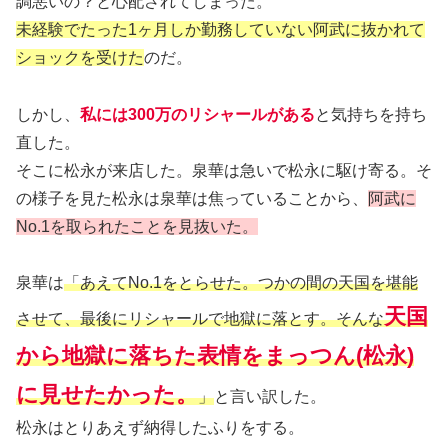
調悪いの？と心配されてしまった。
未経験でたった1ヶ月しか勤務していない阿武に抜かれて
ショックを受けた
のだ。
しかし、
私には300万のリシャールがある
と気持ちを持ち
直した。
そこに松永が来店した。泉華は急いで松永に駆け寄る。そ
の様子を見た松永は泉華は焦っていることから、
阿武に
No.1を取られたことを見抜いた。
泉華は
「あえてNo.1をとらせた。つかの間の天国を堪能
天国
させて、最後にリシャールで地獄に落とす。そんな
から地獄に落ちた表情をまっつん(松永)
に見せたかった。
」
と言い訳した。
松永はとりあえず納得したふりをする。