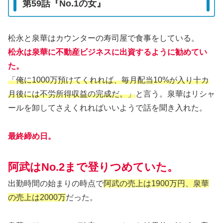
第59話『No.1の女』
松永と泉華はカウンターの寿司屋で食事をしている。
松永は泉華に不動産ビジネスに出資するように勧めてい
た。
「俺に1000万預けてくれれば、毎月配当10%が入り十カ
月後には不労所得収益の完成だ。」
と言う。泉華はリシャ
ールを卸してさえくれればいいようで話を聞き入れた。
最終締め日。
阿武はNo.2まで登りつめていた。
出勤時間の始まりの時点で
阿武の売上は1900万円、泉華
の売上は2000万
だった。