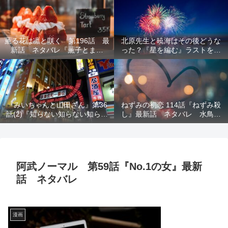
結末を解説
意を解説
薫る花は凛と咲く 第196話 最
北原先生と暁海はその後どうな
新話 ネタバレ『薫子とまど
った？『星を編む』ラストをネ
か』
タバレ解説
『みいちゃんと山田さん』第36
ねずみの初恋 114話『ねずみ殺
話(2)『知らない知らない知らな
し』最新話 ネタバレ 水鳥死
い』最新話 ネタバレ 犯人確
亡 鯆を殺すか
定 次回最終回
阿武ノーマル 第59話『No.1の女』最新
話 ネタバレ
漫画