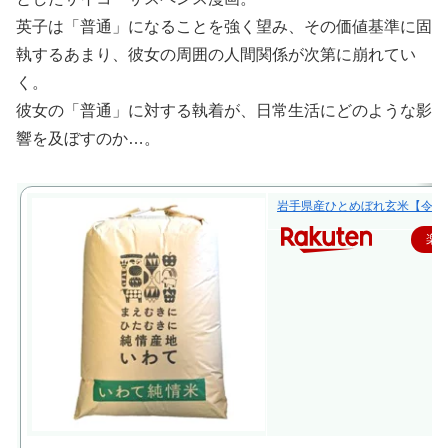
英子は「普通」になることを強く望み、その価値基準に固
執するあまり、彼女の周囲の人間関係が次第に崩れてい
く。
彼女の「普通」に対する執着が、日常生活にどのような影
響を及ぼすのか…。
岩手県産ひとめぼれ玄米【令和
楽