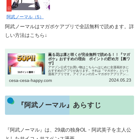
阿武ノーマル（5）
阿武ノーマルはマガポケアプリで全話無料で読めます。詳
しい方法はこちら↓
薫る花は凛と咲くが完全無料で読める！！『マガ
ポケ』おすすめの理由 ポイントの貯め方【裏ワ
ザ】
アマゾン公式でお買い物はこちらへはじめに全漫画好きに
おすすめのアプリがあります。それは『マガポケ』という
漫画アプリです。アイフォンの方→マガポケアプリアンド
ロイドの方→マガポケアプリWeb→マガポケ｜少年マガジ
2024.05.23
cesa-cesa-happy.com
ン公式無料漫画アプリ このアプ...
『阿武ノーマル』あらすじ
『阿武ノーマル』は、29歳の独身OL・阿武英子を主人公
としたサイコ・サスペンス漫画。