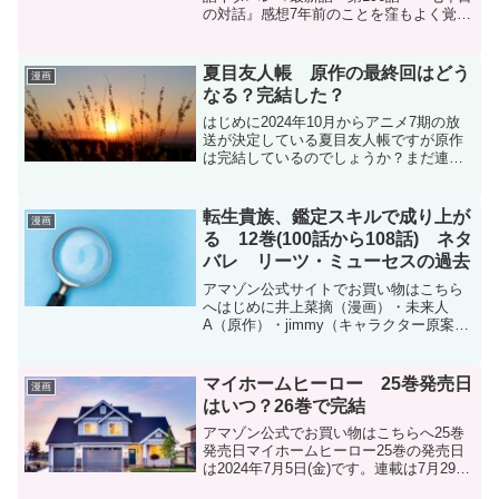
の対話』感想7年前のことを窪もよく覚え
ていて、因縁の対決というより、まるで
遠距離恋愛でもしていたかの様です。“ア
フィーフの彼女”であることをすぐに見抜
夏目友人帳 原作の最終回はどう
漫画
く窪もさ...
なる？完結した？
はじめに2024年10月からアニメ7期の放
送が決定している夏目友人帳ですが原作
は完結しているのでしょうか？まだ連載
中です！結論夏目友人帳はまだ連載中で
完結していません。作者 緑川ゆきさん
白泉社の月刊『LaLa』にて現在も連載中
転生貴族、鑑定スキルで成り上が
漫画
(隔月で掲載)...
る 12巻(100話から108話) ネタ
バレ リーツ・ミューセスの過去
アマゾン公式サイトでお買い物はこちら
へはじめに井上菜摘（漫画）・未来人
A（原作）・jimmy（キャラクター原案）
『転生貴族、鑑定スキルで成り上がる 〜
弱小領地を受け継いだので、優秀な人材
を増やしていたら、最強領地になって
マイホームヒーロー 25巻発売日
漫画
た〜』12巻のネタバ...
はいつ？26巻で完結
アマゾン公式でお買い物はこちらへ25巻
発売日マイホームヒーロー25巻の発売日
は2024年7月5日(金)です。連載は7月29日
(月)で最終回を迎える予定です。25巻には