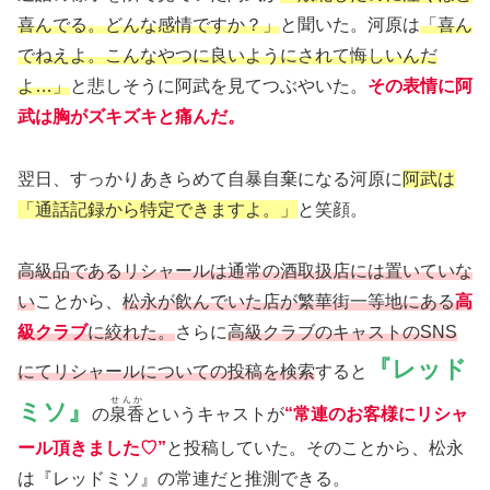
喜んでる。どんな感情ですか？」
と聞いた。河原は
「喜ん
でねえよ。こんなやつに良いようにされて悔しいんだ
よ…」
と悲しそうに阿武を見てつぶやいた。
その表情に阿
武は胸がズキズキと痛んだ。
翌日、すっかりあきらめて自暴自棄になる河原に
阿武は
「通話記録から特定できますよ。」
と笑顔。
高級品であるリシャールは通常の酒取扱店には置いていな
い
ことから、
松永が飲んでいた店が繁華街一等地にある
高
級クラブ
に絞れた。
さらに
高級クラブのキャストのSNS
『レッド
にてリシャールについての投稿を検索
すると
せんか
ミソ』
の
泉香
というキャストが
“常連のお客様にリシャ
ール頂きました♡”
と投稿していた。そのことから、松永
は『レッドミソ』の常連だと推測できる。