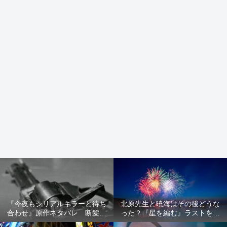
『今夜もシリアルキラーと待ち
北原先生と暁海はその後どうな
合わせ』原作ネタバレ 断髪オ
った？『星を編む』ラストをネ
ブジェ殺人事件 犯人の正体や
タバレ解説