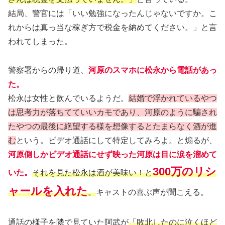
結局、警官には「いい勉強になったんじゃないですか。こ
れからは真っ当な稼ぎ方で税金を納めてください。」と言
われてしまった。
警察署からの帰り道、
河原のスマホに松永から電話があっ
た。
松永は女性と飲んでいるようだ。
結婚で浮かれているやつ
は思考力が落ちてていいカモであり、河原のように騙され
たやつの最後に絶望する様を想像するとたまらなく酒が進
む
という。ビデオ通話にして特定してみろよ。と煽るが、
河原側しかビデオ通話にせず映った河原は目に涙を溜めて
300万のリシ
いた。
それを見た松永は酒が美味い！と
ャールを入れた
。
キャストの喜ぶ声が聞こえる。
通話の様子を隣で見ていた阿武が
「敗北したのに泣くほど