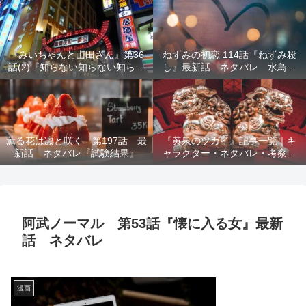
結末を解説
『みいちゃんと山田さん』第36
ねずみの初恋 114話『ねずみ殺
話(2)『知らない知らない知らな
し』最新話 ネタバレ 水鳥死
い』最新話 ネタバレ 犯人確
亡 鯆を殺すか
定 次回最終回
薫る花は凛と咲く 第197話 最
『黄泉のツガイ』記事一覧｜キ
新話 ネタバレ『試験結果』
ャラクター・ネタバレ・考察・
死亡キャラまとめ【完全ガイ
ド】
阿武ノーマル 第53話『懐に入る女』最新
話 ネタバレ
漫画