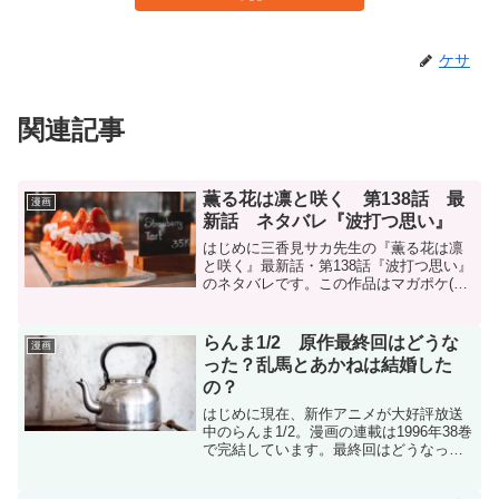
ケサ
関連記事
薫る花は凛と咲く 第138話 最
漫画
新話 ネタバレ『波打つ思い』
はじめに三香見サカ先生の『薫る花は凛
と咲く』最新話・第138話『波打つ思い』
のネタバレです。この作品はマガポケ(マ
ガジンポケット)オリジナル作品で毎週木
曜日に更新です。現在、コミックスは15
巻まで発売中です。薫る花は凛と咲く -
らんま1/2 原作最終回はどうな
漫画
三香見サカ...
った？乱馬とあかねは結婚した
の？
はじめに現在、新作アニメが大好評放送
中のらんま1/2。漫画の連載は1996年38巻
で完結しています。最終回はどうなった
か忘れてしまった人のために確認しまし
た。電子書籍を買うならDMMブックスが