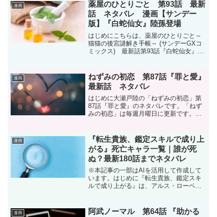
おすすめDMMブックスとは漫画・コミッ
薬屋のひとりごと 第93話 最新
漫画
ク・小説な...
話 ネタバレ 漫画【サンデー
版】『白蛇仙女』陸孫登場
はじめにこちらは、薬屋のひとりごと～
猫猫の後宮謎解き手帳～ (サンデーGXコ
ミックス) 最新話第93話『白蛇仙女』の
ネタバレです。月刊サンデーGX(ジェネ
ックス) 2025年10月号に掲載されていま
す。月刊サンデーGX 2025年10月号（...
ねずみの初恋 第87話『罪と愛』
漫画
最新話 ネタバレ
はじめに大瀬戸陸の「ねずみの初恋」第
87話『罪と愛』のネタバレです。「ねず
みの初恋」は毎週月曜日に更新です。次
回更新は11月17日予定です。ねずみの初
恋 | 【第87話】罪と愛 / マガポケ | 少年マ
ガジン公式無料漫画アプリねずみの初恋
『転生貴族、鑑定スキルで成り上
漫画
...
がる』死亡キャラ一覧｜誰が死
ぬ？最新180話までネタバレ
※本記事の一部はAIを活用して作成して
います。はじめに『転生貴族、鑑定スキ
ルで成り上がる』は、アルス・ローベン
トが「鑑定スキル」で優秀な人材を見つ
け、弱小領地を発展させていく物語で
す。領地経営を中心とした作品ですが、
阿武ノーマル 第64話 『助かる
漫画
物語が進むとミーシアン州...