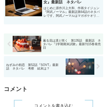
女』最新話 ネタバレ
はじめに原作川上大和、作画タイジュン
『阿武ノーマル』最新話第64話のネタバ
レです。阿武ノーマルはマガポケオリジ
ナル作品で毎週日曜日に更新です。次回
更新は5月4日予定です。阿武ノーマル -
原作/川上大和 作画/タイジュン / 【第64
話】助...
薫る花は凛と咲く 第135話 最新話 ネ
タバレ『1学期期末試験』最新刊15巻発売
日
ねずみの初恋 第52話『SOVT』最新
話 ネタバレ 考察 結末は？
コメント
コメントを書き込む