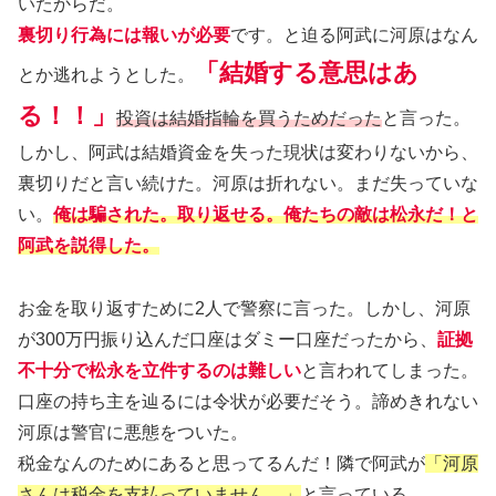
いたからだ。
裏切り行為には報いが必要
です。と迫る阿武に河原はなん
「結婚する意思はあ
とか逃れようとした。
る！！」
投資は結婚指輪を買うためだった
と言った。
しかし、阿武は結婚資金を失った現状は変わりないから、
裏切りだと言い続けた。河原は折れない。まだ失っていな
い。
俺は騙された。取り返せる。俺たちの敵は松永だ！と
阿武を説得した。
お金を取り返すために2人で警察に言った。しかし、河原
が300万円振り込んだ口座はダミー口座だったから、
証拠
不十分で松永を立件するのは難しい
と言われてしまった。
口座の持ち主を辿るには令状が必要だそう。諦めきれない
河原は警官に悪態をついた。
税金なんのためにあると思ってるんだ！隣で阿武が
「河原
さんは税金を支払っていません。」
と言っている。