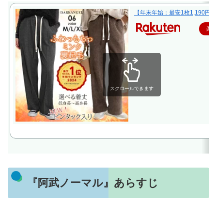
【年末年始：最安1枚1,190円
楽
スクロールできます
『阿武ノーマル』あらすじ