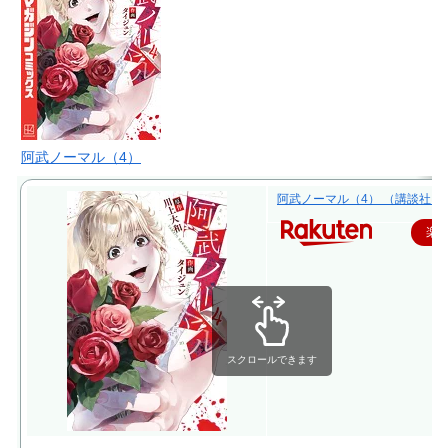
阿武ノーマル（4）
阿武ノーマル（4） （講談社コミッ
楽
スクロールできます