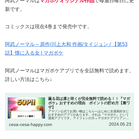
阿武ノーマルは
マガポケオリジナル作品
で毎週日曜日に更
新です。
コミックスは現在4巻まで発売中です。
阿武ノーマル – 原作/川上大和 作画/タイジュン / 【第53
話】懐に入る女 | マガポケ
阿武ノーマルはマガポケアプリでを全話無料で読めます。
詳しい方法はこちら↓
薫る花は凛と咲くが完全無料で読める！！『マガ
ポケ』おすすめの理由 ポイントの貯め方【裏ワ
ザ】
アマゾン公式でお買い物はこちらへはじめに全漫画好きに
おすすめのアプリがあります。それは『マガポケ』という
漫画アプリです。アイフォンの方→マガポケアプリアンド
ロイドの方→マガポケアプリWeb→マガポケ｜少年マガジ
2024.05.23
cesa-cesa-happy.com
ン公式無料漫画アプリ このアプ...