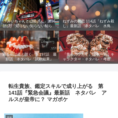
結末を解説
『みいちゃんと山田さん』第36
ねずみの初恋 114話『ねずみ殺
話(2)『知らない知らない知らな
し』最新話 ネタバレ 水鳥死
い』最新話 ネタバレ 犯人確
亡 鯆を殺すか
定 次回最終回
薫る花は凛と咲く 第197話 最
『黄泉のツガイ』記事一覧｜キ
新話 ネタバレ『試験結果』
ャラクター・ネタバレ・考察・
死亡キャラまとめ【完全ガイ
ド】
転生貴族、鑑定スキルで成り上がる 第
141話『緊急会議』最新話 ネタバレ ア
ルスが皇帝に？ マガポケ
漫画