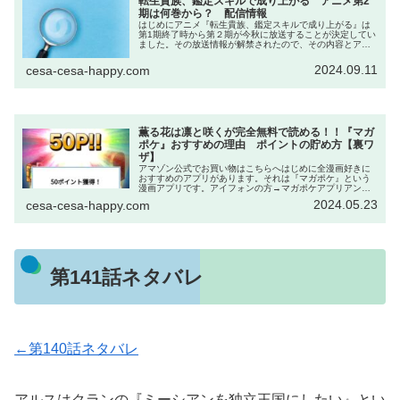
転生貴族、鑑定スキルで成り上がる アニメ第2
期は何巻から？ 配信情報
はじめにアニメ『転生貴族、鑑定スキルで成り上がる』は
第1期終了時から第２期が今秋に放送することが決定してい
ました。その放送情報が解禁されたので、その内容とアニ
メ第1期をおさらいしていきます。この記事を読めば第2期
がより楽しめるようになります...
2024.09.11
cesa-cesa-happy.com
薫る花は凛と咲くが完全無料で読める！！『マガ
ポケ』おすすめの理由 ポイントの貯め方【裏ワ
ザ】
アマゾン公式でお買い物はこちらへはじめに全漫画好きに
おすすめのアプリがあります。それは『マガポケ』という
漫画アプリです。アイフォンの方→マガポケアプリアンド
ロイドの方→マガポケアプリWeb→マガポケ｜少年マガジ
2024.05.23
cesa-cesa-happy.com
ン公式無料漫画アプリ このアプ...
第141話ネタバレ
←第140話ネタバレ
アルスはクランの『ミーシアンを独立王国にしたい』とい