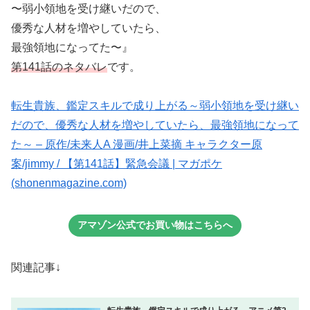
〜弱小領地を受け継いだので、
優秀な人材を増やしていたら、
最強領地になってた〜』
第141話のネタバレ
です。
転生貴族、鑑定スキルで成り上がる～弱小領地を受け継い
だので、優秀な人材を増やしていたら、最強領地になって
た～ – 原作/未来人A 漫画/井上菜摘 キャラクター原
案/jimmy / 【第141話】緊急会議 | マガポケ
(shonenmagazine.com)
アマゾン公式でお買い物はこちらへ
関連記事↓