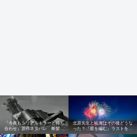
『今夜もシリアルキラーと待ち
北原先生と暁海はその後どうな
合わせ』原作ネタバレ 断髪オ
った？『星を編む』ラストをネ
ブジェ殺人事件 犯人の正体や
タバレ解説