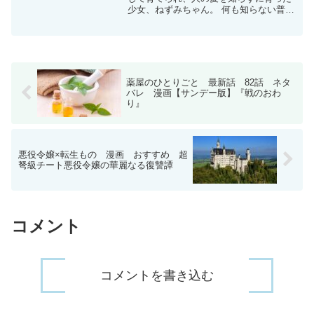
少女、ねずみちゃん。 何も知らない普通
の青年、あお君。 二人は恋に落ち、幸せ
な同棲生活を送り始めるが、組織はそれ
を許すはずもなく、あお君を誘拐し、抹
殺しようとする。 愛...
薬屋のひとりごと 最新話 82話 ネタ
バレ 漫画【サンデー版】『戦のおわ
り』
悪役令嬢×転生もの 漫画 おすすめ 超
弩級チート悪役令嬢の華麗なる復讐譚
コメント
コメントを書き込む