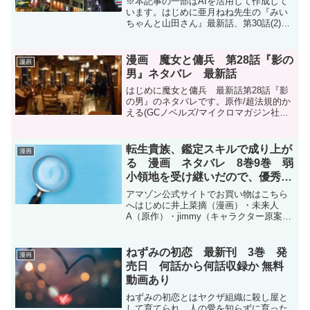
※本記事の一部はAIを活用して作成して
います。はじめに亜月ねね先生の『みい
ちゃんと山田さん』最新話、第30話(2)
『生のままで』のネタバレです。みいち
ゃんと山田さんはマガポケ(マガジンポケ
ット)オリジナル作品で隔週日曜日に更新
漫画 魔女と傭兵 第28話『影の
漫画
です。次回更新...
男』ネタバレ 最新話
はじめに魔女と傭兵 最新話第28話『影
の男』のネタバレです。原作/超法規的か
える(GCノベルズ/マイクロマガジン社刊)
漫画/宮木真人 キャラクター原案/叶世べ
んち魔女と傭兵 - 原作/超法規的かえる
(GCノベルズ/マイクロマガジン社刊) ...
転生貴族、鑑定スキルで成り上が
漫画
る 漫画 ネタバレ 8巻9巻 弱
小領地を受け継いだので、優秀な
人材を増やしていたら、最強領地
アマゾン公式サイトでお買い物はこちら
になってた
へはじめに井上菜摘（漫画）・未来人
A（原作）・jimmy（キャラクター原案）
『転生貴族、鑑定スキルで成り上がる 〜
弱小領地を受け継いだので、優秀な人材
を増やしていたら、最強領地になって
ねずみの初恋 最新刊 3巻 発
漫画
た〜』8巻と9巻のネ...
売日 何話から何話収録か 無料
動画あり
ねずみの初恋とはヤクザ組織に殺し屋と
して育てられ、人の愛を知らずに育った