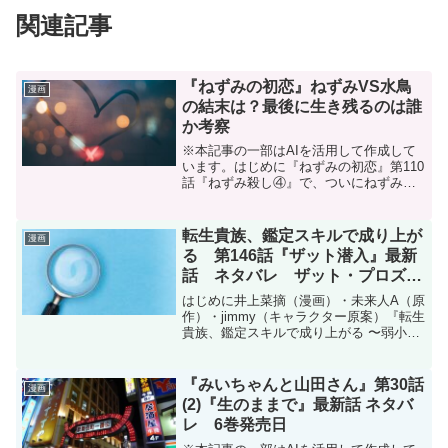
関連記事
『ねずみの初恋』ねずみVS水鳥
漫画
の結末は？最後に生き残るのは誰
か考察
※本記事の一部はAIを活用して作成して
います。はじめに『ねずみの初恋』第110
話『ねずみ殺し④』で、ついにねずみと
水鳥の対立が決定的なものとなりまし
た。子供たちを巻き込んだ凄惨な展開の
中で、水鳥は「わたしは自分の愛で精一
転生貴族、鑑定スキルで成り上が
漫画
杯よ」と語り、ねずみ...
る 第146話『ザット潜入』最新
話 ネタバレ ザット・プロズド
について
はじめに井上菜摘（漫画）・未来人A（原
作）・jimmy（キャラクター原案）『転生
貴族、鑑定スキルで成り上がる 〜弱小領
地を受け継いだので、優秀な人材を増や
していたら、最強領地になってた〜』第
146話のネタバレです。転生貴族、鑑定ス
『みいちゃんと山田さん』第30話
漫画
キルで成り...
(2)『生のままで』最新話 ネタバ
レ 6巻発売日