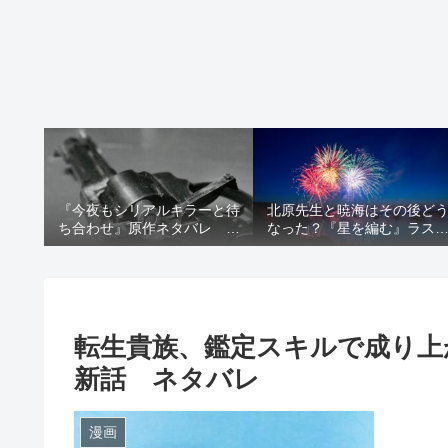
『今夜もシリアルキラーと待
北原先生と暁海はその後ど
ち合わせ』原作ネタバレ 断
なった？『星を編む』ラス
髪オブジェ殺人事件 犯人の
をネタバレ解説
正体や結末を解説
転生貴族、鑑定スキルで成り上
新話 ネタバレ
漫画