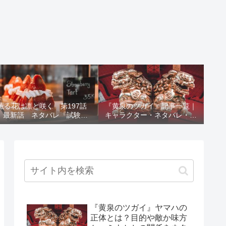
薫る花は凛と咲く 第197話
『黄泉のツガイ』記事一覧｜
最新話 ネタバレ『試験結
キャラクター・ネタバレ・考
果』
察・死亡キャラまとめ【完全
ガイド】
『黄泉のツガイ』ヤマハの
正体とは？目的や敵か味方