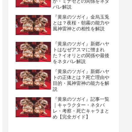
か・ミナセとの関係をネタ
バレ解説
『黄泉のツガイ』金烏玉兎
とは？夜桜・朝霧の能力や
風神雷神との相性を解説
『黄泉のツガイ』新郷ハヤ
トはなぜアスマに憎まれ
た？イオリとの関係や最後
をネタバレ解説
『黄泉のツガイ』新郷ハヤ
トの正体とは？死亡理由や
目的・風神雷神の能力を解
説
『黄泉のツガイ』記事一覧
｜キャラクター・ネタバ
レ・考察・死亡キャラまと
め【完全ガイド】