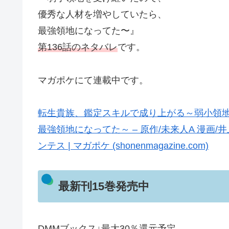
優秀な人材を増やしていたら、
最強領地になってた〜』
第136話のネタバレ
です。
マガポケにて連載中です。
転生貴族、鑑定スキルで成り上がる～弱小領
最強領地になってた～ – 原作/未来人A 漫画/井上
ンテス | マガポケ (shonenmagazine.com)
最新刊15巻発売中
DMMブックス↓最大30％還元予定