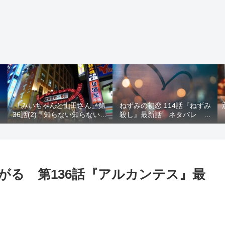
う
『みいちゃんと山田さん』第
ねずみの初恋 114話『ねずみ
ト
36話(2)『知らない知らない知
殺し』最新話 ネタバレ 水
らない』最新話 ネタバレ 犯
鳥死亡 鯆を殺すか
人確定 次回最終回
がる 第136話『アルカンテス』最