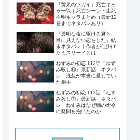
『黄泉のツガイ』死亡キャ
ラ一覧｜死亡シーン・生死
不明キャラまとめ（最新12
巻までネタバレあり）
『透明な夜に駆ける君と、
目に見えない恋をした』結
末ネタバレ｜作者が仕掛け
たミスリードとは
ねずみの初恋 112話『ねず
み殺し⑥』最新話 ネタバ
レ 浅葱が本当に愛してい
た相手
ねずみの初恋 113話『ねず
み殺し⑦』最新話 ネタバ
レ ねずみはなぜ鯆の命令
に疑問を抱いたのか