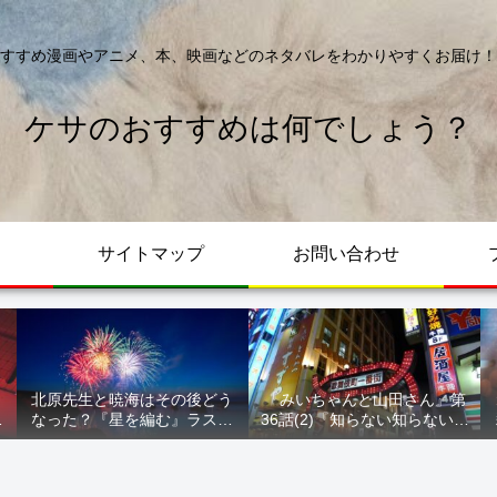
すすめ漫画やアニメ、本、映画などのネタバレをわかりやすくお届け！
ケサのおすすめは何でしょう？
サイトマップ
お問い合わせ
北原先生と暁海はその後どう
『みいちゃんと山田さん』第
が
なった？『星を編む』ラスト
36話(2)『知らない知らない知
ル
をネタバレ解説
らない』最新話 ネタバレ 犯
人確定 次回最終回