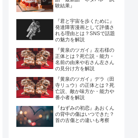
験結果』
『君と宇宙を歩くために』
発達障害漫画として評価さ
れる理由とは？SNSで話題
の魅力を解説
『黄泉のツガイ』左右様の
正体とは？死亡説・能力・
名前の由来や右さん左さん
の見分け方を解説
『黄泉のツガイ』デラ（田
寺リュウ）の正体とは？死
亡説、敵か味方か・能力や
番小者を解説
『ねずみの初恋』あおくん
の背中の傷はいつできた？
首の古傷との違いも考察