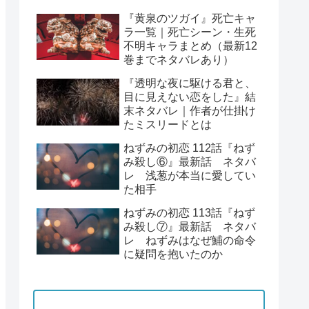
『黄泉のツガイ』死亡キャ
ラ一覧｜死亡シーン・生死
不明キャラまとめ（最新12
巻までネタバレあり）
『透明な夜に駆ける君と、
目に見えない恋をした』結
末ネタバレ｜作者が仕掛け
たミスリードとは
ねずみの初恋 112話『ねず
み殺し⑥』最新話 ネタバ
レ 浅葱が本当に愛してい
た相手
ねずみの初恋 113話『ねず
み殺し⑦』最新話 ネタバ
レ ねずみはなぜ鯆の命令
に疑問を抱いたのか