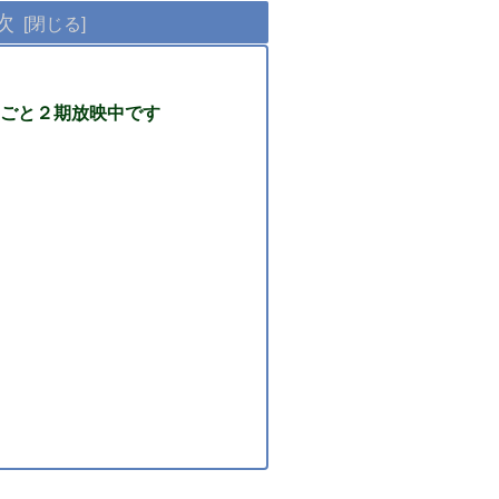
次
ごと２期放映中です