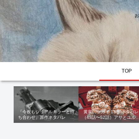
お
TOP
『今夜もシリアルキラーと待
黄泉のツガイ 13巻 ネタバレ
ち合わせ』原作ネタバレ 断
（49話〜52話）アサとユル
髪オブジェ殺人事件 犯人の
家出！西ノ村の真実とヒカ
正体や結末を解説
の決意を解説