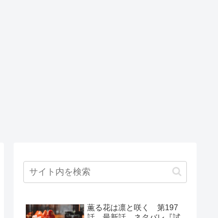
薫る花は凛と咲く 第197
話 最新話 ネタバレ『試