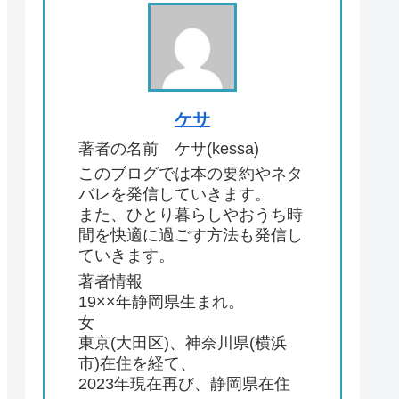
ケサ
著者の名前 ケサ(kessa)
このブログでは本の要約やネタ
バレを発信していきます。
また、ひとり暮らしやおうち時
間を快適に過ごす方法も発信し
ていきます。
著者情報
19××年静岡県生まれ。
薬屋のひとりごと ～猫猫の後宮謎解き手帳～ 1巻～17巻 コミック
女
価格：12,155円（税込、送料別)
(2023/10/5時点)
東京(大田区)、神奈川県(横浜
楽天で購入
市)在住を経て、
2023年現在再び、静岡県在住