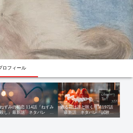
！
プロフィール
ねずみの初恋 114話『ねずみ
薫る花は凛と咲く 第197話
殺し』最新話 ネタバレ 水
最新話 ネタバレ『試験結
鳥死亡 鯆を殺すか
果』