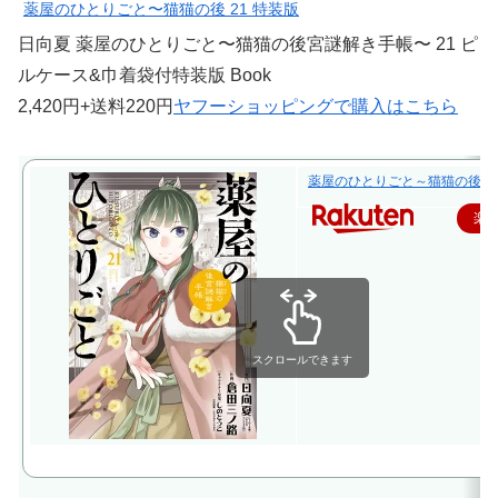
薬屋のひとりごと〜猫猫の後 21 特装版
日向夏 薬屋のひとりごと〜猫猫の後宮謎解き手帳〜 21 ピ
ルケース&巾着袋付特装版 Book
2,420円+送料220円
ヤフーショッピングで購入はこちら
薬屋のひとりごと～猫猫の後宮謎解
楽
スクロールできます