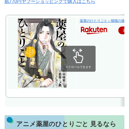
紙770円ヤフーショッピングで購入はこちら
薬屋のひとりごと～猫猫の後宮謎解
楽
スクロールできます
アニメ薬屋のひとりごと 見るなら