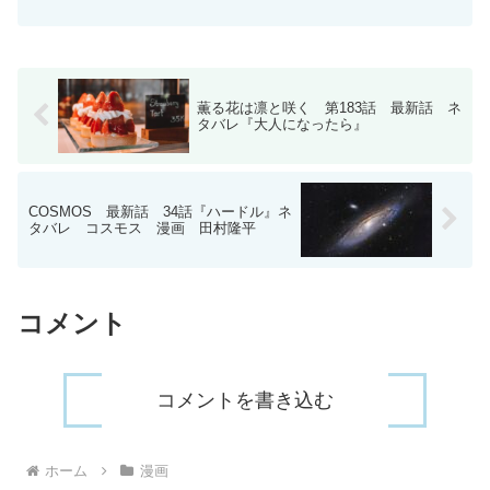
雄は防犯カメラに映りながら、手紙を読
み何かに気づき走りだした。(162話)その
先には小沢が運転する車があり、助手席
にはヲハ...
薫る花は凛と咲く 第183話 最新話 ネ
タバレ『大人になったら』
COSMOS 最新話 34話『ハードル』ネ
タバレ コスモス 漫画 田村隆平
コメント
コメントを書き込む
ホーム
漫画