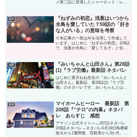
メ第二話に登場したシャーロット・レイ
ス。彼女について検索された方は、『死
亡』や『結婚』の文字が予測変換にある
ことに気が付いたでしょう。この記事で
『ねずみの初恋』浅葱はいつから
漫画
はそのことについてまと...
水鳥を愛していた？59話の「好き
な人がいる」の意味を考察
※本記事の一部はAIを活用して作成して
います。はじめに『ねずみの初恋』109話
で、浅葱が水鳥に「愛してるぞ」と告白
しました。水鳥は以前から浅葱に好意を
伝えていましたが、浅葱は一度その気持
ちを断っています。では浅葱は、いつか
『みいちゃんと山田さん』第28話
漫画
ら水鳥を愛していた...
(1)『ラブ労働』最新話 ネタバレ
はじめに亜月ねね先生の『みいちゃんと
山田さん』最新話、第28話(1)『ラブ労
働』のネタバレです。みいちゃんと山田
さんはマガポケ(マガジンポケット)オリジ
ナル作品で隔週日曜日に更新です。次回
更新は2月8日予定です。コミックスは現
マイホームヒーロー 最新話 第
漫画
在5巻(22話...
208話『“テロ”の内幕』ネタバ
レ あらすじ 感想
アマゾン公式サイトへ←207話ネタバレ
209話ネタバレ→ネタバレ6月19日鳥栖家
放火から1週間後、窪殺害から3か月。哲