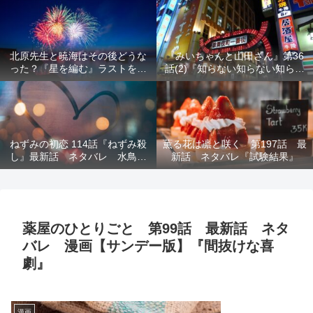
結末を解説
意を解説
北原先生と暁海はその後どうな
『みいちゃんと山田さん』第36
った？『星を編む』ラストをネ
話(2)『知らない知らない知らな
タバレ解説
い』最新話 ネタバレ 犯人確
定 次回最終回
ねずみの初恋 114話『ねずみ殺
薫る花は凛と咲く 第197話 最
し』最新話 ネタバレ 水鳥死
新話 ネタバレ『試験結果』
亡 鯆を殺すか
薬屋のひとりごと 第99話 最新話 ネタ
バレ 漫画【サンデー版】『間抜けな喜
劇』
漫画