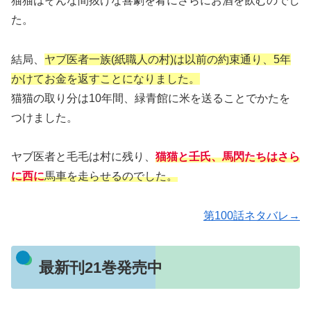
猫猫はそんな間抜けな喜劇を肴にさらにお酒を飲むのでし
た。
結局、
ヤブ医者一族(紙職人の村)は以前の約束通り、5年
かけてお金を返すことになりました。
猫猫の取り分は10年間、緑青館に米を送ることでかたを
つけました。
ヤブ医者と毛毛は村に残り、
猫猫と壬氏、馬閃たちはさら
に西に
馬車を走らせるのでした。
第100話ネタバレ→
最新刊21巻発売中