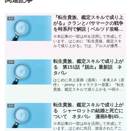
『転生貴族、鑑定スキルで成り上
漫画
がる』クランとバサマークの戦争
を時系列で解説｜ベルツド攻略ま
で
※本記事の一部はAIを活用して作成して
います。はじめに『転生貴族、鑑定スキ
ルで成り上がる』では、アルスが優秀な
人材を集めて領地を強くしていく一方、
物語の中盤からミーシアン州の後継者争
いが本格化します。争うのは、前総督ア
転生貴族、鑑定スキルで成り上が
漫画
マドル・サレマキアの長...
る 第151話『脱出』最新話 ネ
タバレ
はじめに井上菜摘（漫画）・未来人A（原
作）・jimmy（キャラクター原案）『転生
貴族、鑑定スキルで成り上がる 〜弱小領
地を受け継いだので、優秀な人材を増や
していたら、最強領地になってた〜』第
151話のネタバレです。転生貴族、鑑定ス
転生貴族、鑑定スキルで成り上が
漫画
キルで成り...
る シャーロットの結婚と死亡に
ついて ネタバレ 漫画6巻(45話
～53話)
※本記事の一部はAIを活用して作成して
います。はじめに先日、放送されたアニ