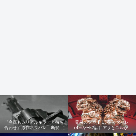
『今夜もシリアルキラーと待ち
黄泉のツガイ 13巻 ネタバレ
合わせ』原作ネタバレ 断髪オ
（49話〜52話）アサとユルが家
ブジェ殺人事件 犯人の正体や
出！西ノ村の真実とヒカルの決