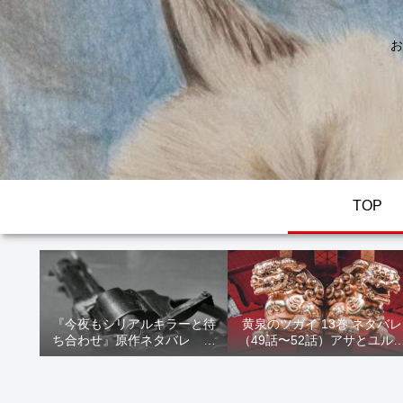
お
TOP
『今夜もシリアルキラーと待
黄泉のツガイ 13巻 ネタバレ
ち合わせ』原作ネタバレ 断
（49話〜52話）アサとユル
髪オブジェ殺人事件 犯人の
家出！西ノ村の真実とヒカ
正体や結末を解説
の決意を解説