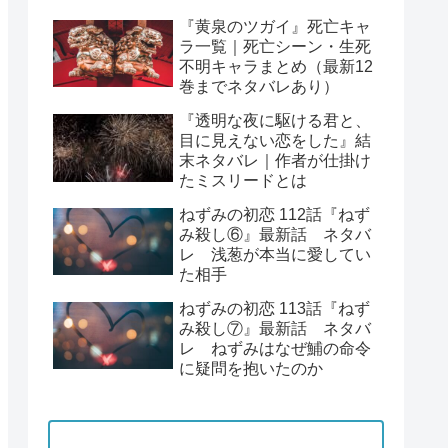
『黄泉のツガイ』死亡キャ
ラ一覧｜死亡シーン・生死
不明キャラまとめ（最新12
巻までネタバレあり）
『透明な夜に駆ける君と、
目に見えない恋をした』結
末ネタバレ｜作者が仕掛け
たミスリードとは
ねずみの初恋 112話『ねず
み殺し⑥』最新話 ネタバ
レ 浅葱が本当に愛してい
た相手
ねずみの初恋 113話『ねず
み殺し⑦』最新話 ネタバ
レ ねずみはなぜ鯆の命令
に疑問を抱いたのか