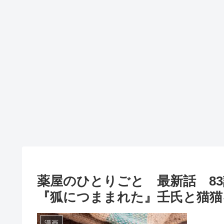
薬屋のひとりごと 最新話 8
『狐につままれた』壬氏と猫猫
漫画