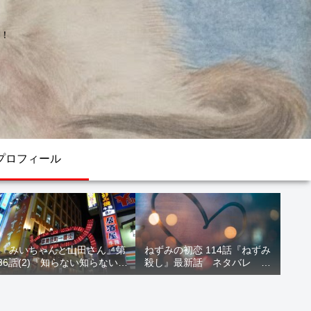
！
プロフィール
『みいちゃんと山田さん』第
ねずみの初恋 114話『ねずみ
36話(2)『知らない知らない知
殺し』最新話 ネタバレ 水
らない』最新話 ネタバレ 犯
鳥死亡 鯆を殺すか
人確定 次回最終回