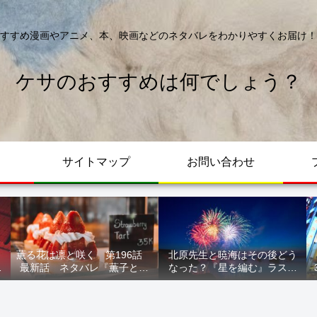
すすめ漫画やアニメ、本、映画などのネタバレをわかりやすくお届け！
ケサのおすすめは何でしょう？
サイトマップ
お問い合わせ
薫る花は凛と咲く 第196話
北原先生と暁海はその後どう
が
最新話 ネタバレ『薫子とま
なった？『星を編む』ラスト
ル
どか』
をネタバレ解説