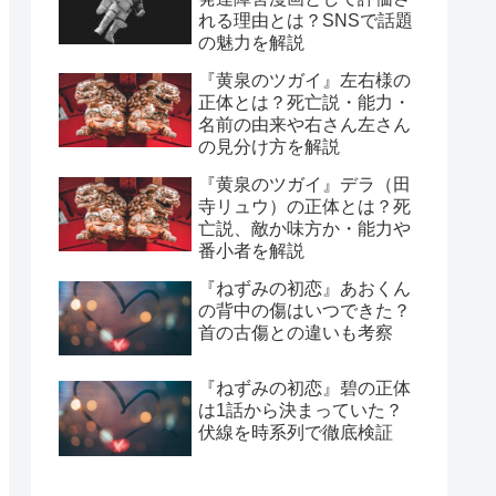
れる理由とは？SNSで話題
の魅力を解説
『黄泉のツガイ』左右様の
正体とは？死亡説・能力・
名前の由来や右さん左さん
の見分け方を解説
『黄泉のツガイ』デラ（田
寺リュウ）の正体とは？死
亡説、敵か味方か・能力や
番小者を解説
『ねずみの初恋』あおくん
の背中の傷はいつできた？
首の古傷との違いも考察
『ねずみの初恋』碧の正体
は1話から決まっていた？
伏線を時系列で徹底検証