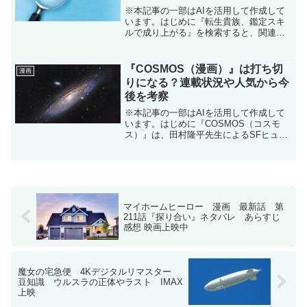
※本記事の一部はAIを活用して作成して
います。はじめに『転生貴族、鑑定スキ
ルで成り上がる』を検索すると、関連キ
ーワードに「打ち切り」と表示されるこ
とがあります。漫画を追っている人の中
にも、「最近、更新間隔が空いている気
『COSMOS（漫画）』は打ち切
漫画
がする」「物語の勢いが...
りになる？連載状況や人気から今
後を考察
※本記事の一部はAIを活用して作成して
います。はじめに『COSMOS（コスモ
ス）』は、田村隆平先生によるSFヒュー
マンドラマ漫画です。宇宙人専門の保険
会社という独特な設定や、人間ドラマの
濃さから高い評価を受けています。一方
で検索すると、「C...
マイホームヒーロー 漫画 最新話 第
211話『探り合い』ネタバレ あらすじ
感想 映画上映中
魔女の宅急便 4Kデジタルリマスター
豆知識 ウルスラの正体やラスト IMAX
上映