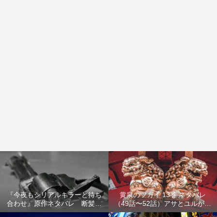
『今夜もシリアルキラーと待ち
黄泉のツガイ 13巻 ネタバレ
合わせ』原作ネタバレ 断髪オ
（49話〜52話）アサとユルが家
ブジェ殺人事件 犯人の正体や
出！西ノ村の真実とヒカルの決