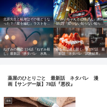
結末を解説
意を解説
北原先生と暁海はその後どうな
『みいちゃんと山田さん』第36
った？『星を編む』ラストをネ
話(2)『知らない知らない知らな
タバレ解説
い』最新話 ネタバレ 犯人確
定 次回最終回
ねずみの初恋 114話『ねずみ殺
薫る花は凛と咲く 第197話 最
し』最新話 ネタバレ 水鳥死
新話 ネタバレ『試験結果』
亡 鯆を殺すか
薬屋のひとりごと 最新話 ネタバレ 漫
画【サンデー版】78話『悪役』
漫画