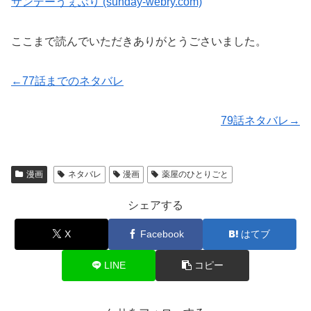
サンデーうぇぶり (sunday-webry.com)
ここまで読んでいただきありがとうごさいました。
←77話までのネタバレ
79話ネタバレ→
漫画
ネタバレ
漫画
薬屋のひとりごと
シェアする
X
Facebook
はてブ
LINE
コピー