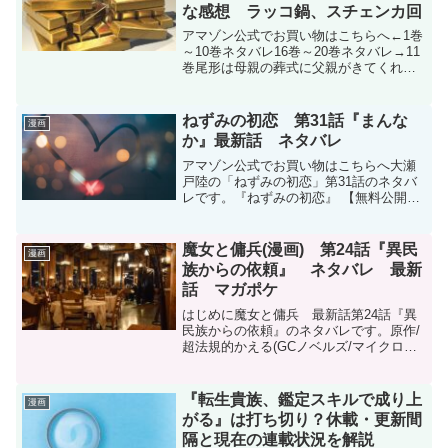
な感想 ラッコ鍋、スチェンカ回
アマゾン公式でお買い物はこちらへ←1巻
～10巻ネタバレ16巻～20巻ネタバレ→11
巻尾形は母親の葬式に父親がきてくれる
ように母親を殺したでも父親は来なかっ
た本妻との間に生まれた花沢勇作うざか
っただろうな〜まぁ殺してるけど。父親
ねずみの初恋 第31話『まんな
漫画
も殺した？鶴見...
か』最新話 ネタバレ
アマゾン公式でお買い物はこちらへ大瀬
戸陸の「ねずみの初恋」第31話のネタバ
レです。『ねずみの初恋』 【無料公開
中】 | ヤンマガWeb (yanmaga.jp)ねずみ
の初恋 - 大瀬戸陸 / 【第31話】まんなか |
マガポケ (shone...
魔女と傭兵(漫画) 第24話『異民
漫画
族からの依頼』 ネタバレ 最新
話 マガポケ
はじめに魔女と傭兵 最新話第24話『異
民族からの依頼』のネタバレです。原作/
超法規的かえる(GCノベルズ/マイクロマ
ガジン社刊) 漫画/宮木真人 キャラクター
原案/叶世べんち魔女と傭兵 - 原作/超法規
的かえる(GCノベルズ/マイクロマガジ...
『転生貴族、鑑定スキルで成り上
漫画
がる』は打ち切り？休載・更新間
隔と現在の連載状況を解説