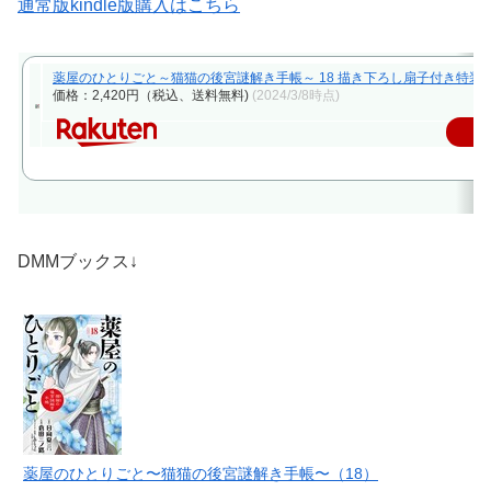
通常版kindle版購入はこちら
薬屋のひとりごと～猫猫の後宮謎解き手帳～ 18 描き下ろし扇子付き特装版 （
価格：2,420円（税込、送料無料)
(2024/3/8時点)
DMMブックス↓
薬屋のひとりごと〜猫猫の後宮謎解き手帳〜（18）