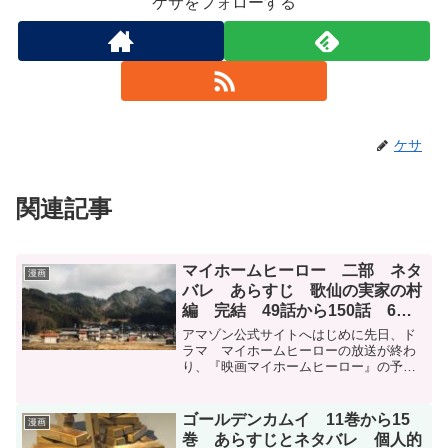
ケサをフォローする
ケサ
関連記事
マイホームヒーロー 二部 ネタ
漫画
バレ あらすじ 歌仙の実家の村
編 完結 49話から150話 6巻
から17巻に収録
アマゾン公式サイトへはじめに先日、ド
ラマ マイホームヒーローの放送が終わ
り、『映画マイホームヒーロー』の予告
が発表されました。しかし、漫画の第二
部である村編はカットされることが予想
されます。映画の内容予想記事はこちら
ゴールデンカムイ 11巻から15
漫画
あらすじとネタバレを書き...
巻 あらすじとネタバレ 個人的