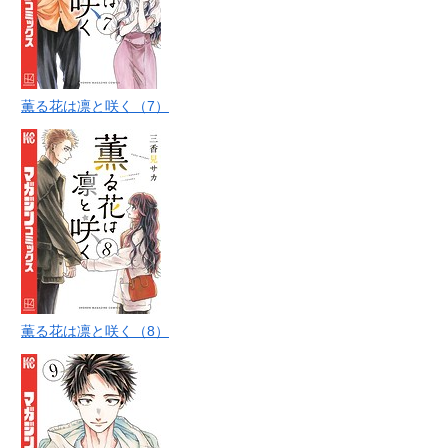
薫る花は凛と咲く（7）
薫る花は凛と咲く（8）