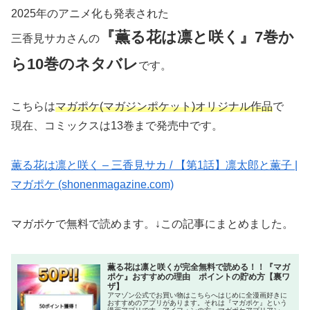
2025年のアニメ化も発表された
『薫る花は凛と咲く』7巻か
三香見サカさんの
ら10巻のネタバレ
です。
こちらは
マガポケ(マガジンポケット)オリジナル作品
で
現在、コミックスは13巻まで発売中です。
薫る花は凛と咲く – 三香見サカ / 【第1話】凛太郎と薫子 |
マガポケ (shonenmagazine.com)
マガポケで無料で読めます。↓この記事にまとめました。
薫る花は凛と咲くが完全無料で読める！！『マガ
ポケ』おすすめの理由 ポイントの貯め方【裏ワ
ザ】
アマゾン公式でお買い物はこちらへはじめに全漫画好きに
おすすめのアプリがあります。それは『マガポケ』という