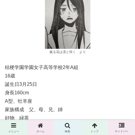
薫る花は凛と咲く より
桔梗学園学園女子高等学校2年A組
16歳
誕生日3月25日
身長160cm
A型、牡羊座
家族構成 父、母、兄、姉
好物 緑茶
趣味 好きなガールズグループのダンス動画を観ること
メニュー
ホーム
検索
トップ
サイドバー