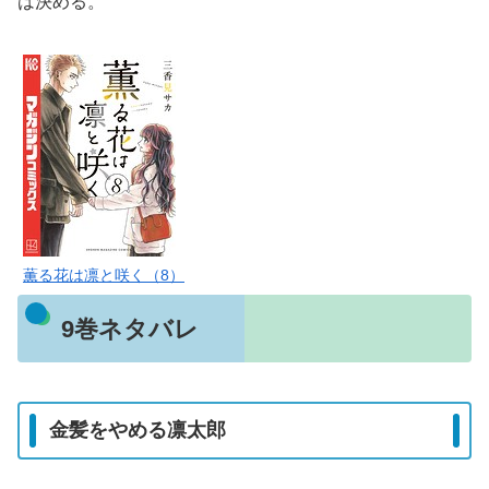
は決める。
薫る花は凛と咲く（8）
9巻ネタバレ
金髪をやめる凛太郎