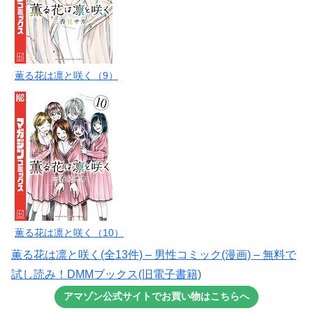
薫る花は凛と咲く（9）
薫る花は凛と咲く（10）
薫る花は凛と咲く(全13件) – 男性コミック(漫画) – 無料で
試し読み！DMMブックス(旧電子書籍)
アマゾン公式サイトでお買い物はこちらへ