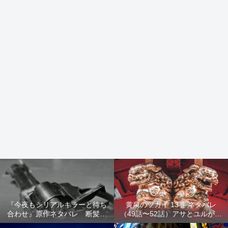
『今夜もシリアルキラーと待ち
黄泉のツガイ 13巻 ネタバレ
合わせ』原作ネタバレ 断髪オ
（49話〜52話）アサとユルが家
ブジェ殺人事件 犯人の正体や
出！西ノ村の真実とヒカルの決