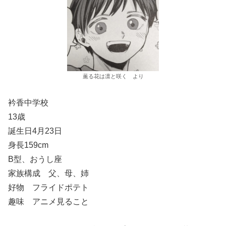
薫る花は凛と咲く より
衿香中学校
13歳
誕生日4月23日
身長159cm
B型、おうし座
家族構成 父、母、姉
好物 フライドポテト
趣味 アニメ見ること