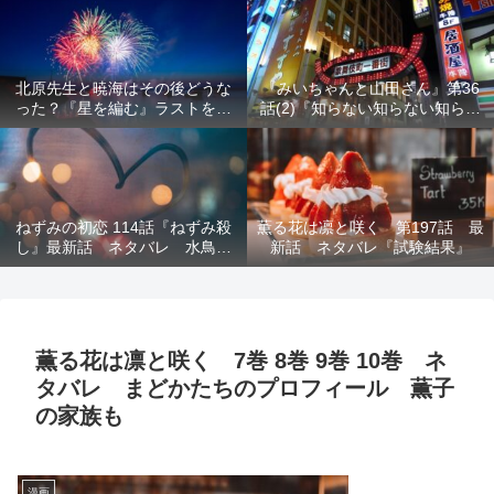
結末を解説
意を解説
北原先生と暁海はその後どうな
『みいちゃんと山田さん』第36
った？『星を編む』ラストをネ
話(2)『知らない知らない知らな
タバレ解説
い』最新話 ネタバレ 犯人確
定 次回最終回
ねずみの初恋 114話『ねずみ殺
薫る花は凛と咲く 第197話 最
し』最新話 ネタバレ 水鳥死
新話 ネタバレ『試験結果』
亡 鯆を殺すか
薫る花は凛と咲く 7巻 8巻 9巻 10巻 ネ
タバレ まどかたちのプロフィール 薫子
の家族も
漫画