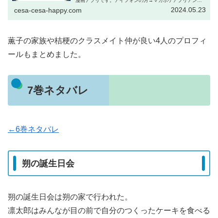
漫画アプリです。アイフォンの方→マガポケアプリアンド
ロイドの方→マガポケアプリWeb→マガポケ｜少年マガジ
2024.05.23
cesa-cesa-happy.com
ン公式無料漫画アプリ このアプ...
薫子の家族や桔梗のクラスメイト仲が良い4人のプロフィ
ールもまとめました。
7巻ネタバレ
←6巻ネタバレ
朔の誕生日会
朔の誕生日会は朔の家で行われた。
凛太郎はみんなが目の前で自分のつくったケーキを食べる