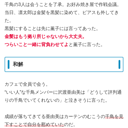
千鳥の3人は会うことを了承。お好み焼き屋で作戦会議。
当日、凛太郎は金髪を黒髪に染めて、ピアスも外してき
た。
黒髪にすることは先に薫子には言ってあった。
金髪はもう拠り所じゃないから大丈夫。
つらいこと一緒に背負わせてよ
と薫子に言った。
和解
カフェで全員で会う。
“いい人”な千鳥メンバーに沢渡亜由美は「どうして評判通
りの千鳥でいてくれないの」と泣きそうに言った。
成績が落ちてきてる亜由美はカーテンのむこうの
千鳥を見
下すことで自分を慰めていた
のだ。