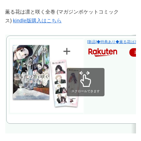
薫る花は凛と咲く全巻 (マガジンポケットコミック
ス)
kindle版購入はこちら
[新品]◆特典あり◆薫る花は凛と咲
楽
スクロールできます