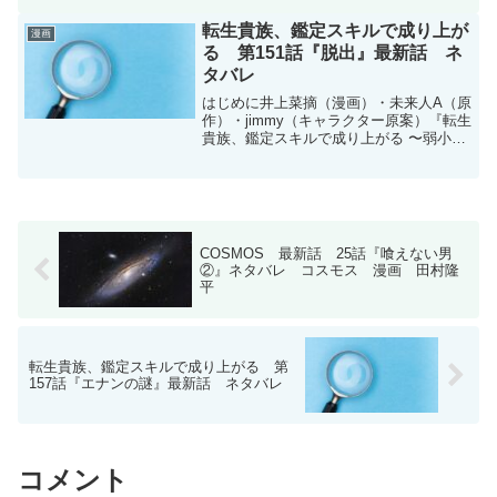
更新です。次回更新は５月22日木曜日予
定です。現在、コミックスは16巻まで発
転生貴族、鑑定スキルで成り上が
漫画
売中です。薫...
る 第151話『脱出』最新話 ネ
タバレ
はじめに井上菜摘（漫画）・未来人A（原
作）・jimmy（キャラクター原案）『転生
貴族、鑑定スキルで成り上がる 〜弱小領
地を受け継いだので、優秀な人材を増や
していたら、最強領地になってた〜』第
151話のネタバレです。転生貴族、鑑定ス
キルで成り...
COSMOS 最新話 25話『喰えない男
②』ネタバレ コスモス 漫画 田村隆
平
転生貴族、鑑定スキルで成り上がる 第
157話『エナンの謎』最新話 ネタバレ
コメント