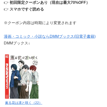
👉
初回限定クーポンあり（現在は最大70%OFF）
👉
スマホですぐ読める
※クーポン内容は時期により変更されます
漫画・コミック・小説ならDMMブックス(旧電子書籍)
DMMブックス↓
薫る花は凛と咲く（22）