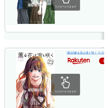
スクロールできます
[新品]薫る花は凛と咲く (1-22
楽
スクロールできます