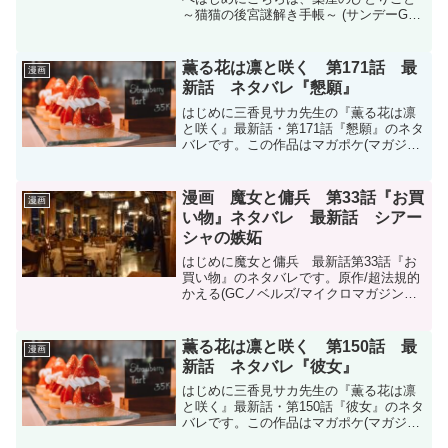
～猫猫の後宮謎解き手帳～ (サンデーGX
コミックス) 最新話79話『昔語り』のネ
タバレです。前回、子昌を倒し、楼蘭と
神美を探して隠し通路に入り、楼蘭と対
薫る花は凛と咲く 第171話 最
漫画
面した壬氏でした...
新話 ネタバレ『懇願』
はじめに三香見サカ先生の『薫る花は凛
と咲く』最新話・第171話『懇願』のネタ
バレです。この作品はマガポケ(マガジン
ポケット)オリジナル作品で毎週木曜日に
更新です。次回更新は12月11日予定で
す。現在、コミックスは20巻(150話～156
漫画 魔女と傭兵 第33話『お買
漫画
話＋...
い物』ネタバレ 最新話 シアー
シャの嫉妬
はじめに魔女と傭兵 最新話第33話『お
買い物』のネタバレです。原作/超法規的
かえる(GCノベルズ/マイクロマガジン社
刊) 漫画/宮木真人 キャラクター原案/叶世
べんち魔女と傭兵 - 原作/超法規的かえる
(GCノベルズ/マイクロマガジン社刊)...
薫る花は凛と咲く 第150話 最
漫画
新話 ネタバレ『彼女』
はじめに三香見サカ先生の『薫る花は凛
と咲く』最新話・第150話『彼女』のネタ
バレです。この作品はマガポケ(マガジン
ポケット)オリジナル作品で毎週木曜日に