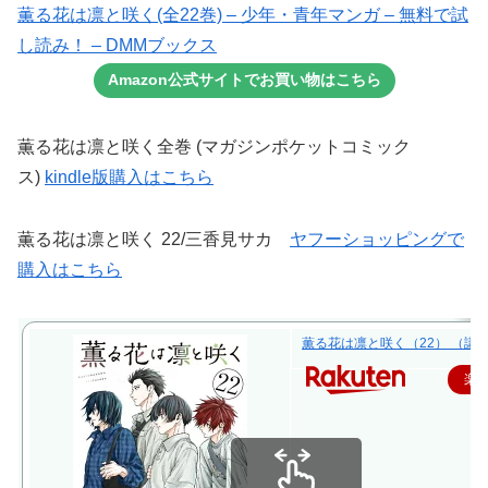
薫る花は凛と咲く(全22巻) – 少年・青年マンガ – 無料で試
し読み！ – DMMブックス
Amazon公式サイトでお買い物はこちら
薫る花は凛と咲く全巻 (マガジンポケットコミック
ス)
kindle版購入はこちら
薫る花は凛と咲く 22/三香見サカ
ヤフーショッピングで
購入はこちら
薫る花は凛と咲く（22） （講談社
楽