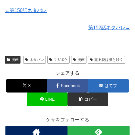
←第150話ネタバレ
第152話ネタバレ→
漫画
ネタバレ
マガポケ
漫画
薫る花は凛と咲く
シェアする
X
Facebook
はてブ
LINE
コピー
ケサをフォローする