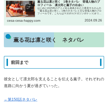
薫る花は凛と咲く 1巻ネタバレ 登場人物のプ
ロフィール 凛太郎と薫子の出会い
はじめに2025年のアニメ化も発表された三香見サカさんの
『薫る花は凛と咲く』1巻のネタバレと主な登場人物のプロ
フィールです。こちらはマガポケ(マガジンポケット)オリジ
ナル作品で現在、コミックスは13巻まで発売中です。電子
書籍を買うならDMM...
2024.09.26
cesa-cesa-happy.com
薫る花は凛と咲く ネタバレ
前回まで
彼女として凛太郎を支えることを伝える薫子。それぞれの
進路に向かう夏が過ぎていった。
←第150話ネタバレ