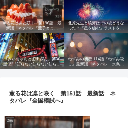
結末を解説
意を解説
薫る花は凛と咲く 第196話 最
北原先生と暁海はその後どうな
新話 ネタバレ『薫子とまど
った？『星を編む』ラストをネ
か』
タバレ解説
『みいちゃんと山田さん』第36
ねずみの初恋 114話『ねずみ殺
話(2)『知らない知らない知らな
し』最新話 ネタバレ 水鳥死
い』最新話 ネタバレ 犯人確
亡 鯆を殺すか
定 次回最終回
薫る花は凛と咲く 第151話 最新話 ネ
タバレ『全国模試へ』
漫画