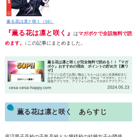
薫る花は凛と咲く（16）
『薫る花は凛と咲く』
は
マガポケで全話無料で読
めます。
↓この記事にまとめました。
薫る花は凛と咲くが完全無料で読める！！『マガ
ポケ』おすすめの理由 ポイントの貯め方【裏ワ
ザ】
アマゾン公式でお買い物はこちらへはじめに全漫画好きに
おすすめのアプリがあります。それは『マガポケ』という
漫画アプリです。アイフォンの方→マガポケアプリアンド
ロイドの方→マガポケアプリWeb→マガポケ｜少年マガジ
2024.05.23
cesa-cesa-happy.com
ン公式無料漫画アプリ このアプ...
薫る花は凛と咲く あらすじ
底辺男子高校の千鳥高校とお嬢様校の桔梗女子が隣接。