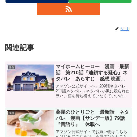
ケサ
関連記事
マイホームヒーロー 漫画 最新
漫画
話 第210話『連鎖する疑心』ネ
タバレ あらすじ 感想 映画上
映中
アマゾン公式サイトへ←209話ネタバレ
211話ネタバレ→ネタバレ小沢に殴られた
ヲハ。窪を待ち構えていなくていいの
か？と驚く。そして、窪がはじめから来
ないとわかっていたと気付く。その会話
は通話中の明砂と志野が聞いていた。明
薬屋のひとりごと 最新話 ネタ
漫画
砂は窪と哲雄が組んだ...
バレ 漫画【サンデー版】79話
『昔語り』 休載へ
アマゾン公式サイトでお買い物はこちら
へはじめにこちらは、薬屋のひとりごと