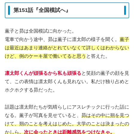
第151話『全国模試へ』
薫子と昴は全国模試に向かった。
電車で向かう途中、昴は薫子に凛太郎の様子を聞く。
薫子
は最近はあまり連絡がとれていなくて詳しくはわからない
けど、例のケーキ屋で働いてると思う
と答えた。
凛太郎くんが頑張るから私も頑張る
と笑顔の薫子の顔を見
て、この表情は凛太郎くんも見れない。私だけ独り占めと
ホクホクする昴だった。
話題は凛太郎たちが気晴らしにアスレチックに行った話に
なる。薫子が写真を見せていると、
昴はその中に朔を見つ
けて、朔のことを考えはじめた。大学のことは決まったの
かしら。
次に会ったときは距離感気をつけなきゃ。