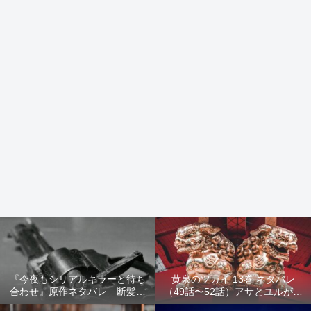
『今夜もシリアルキラーと待ち
黄泉のツガイ 13巻 ネタバレ
合わせ』原作ネタバレ 断髪オ
（49話〜52話）アサとユルが家
ブジェ殺人事件 犯人の正体や
出！西ノ村の真実とヒカルの決