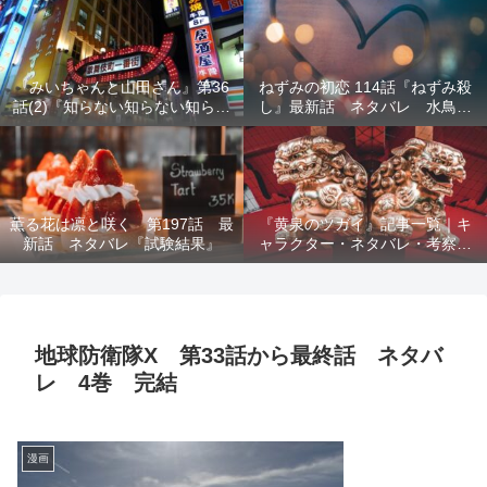
結末を解説
『みいちゃんと山田さん』第36
ねずみの初恋 114話『ねずみ殺
話(2)『知らない知らない知らな
し』最新話 ネタバレ 水鳥死
い』最新話 ネタバレ 犯人確
亡 鯆を殺すか
定 次回最終回
薫る花は凛と咲く 第197話 最
『黄泉のツガイ』記事一覧｜キ
新話 ネタバレ『試験結果』
ャラクター・ネタバレ・考察・
死亡キャラまとめ【完全ガイ
ド】
地球防衛隊X 第33話から最終話 ネタバ
レ 4巻 完結
漫画