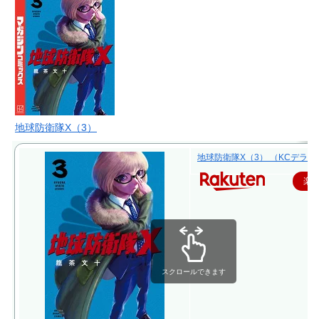
地球防衛隊X（3）
地球防衛隊X（3） （KCデラックス
楽
スクロールできます