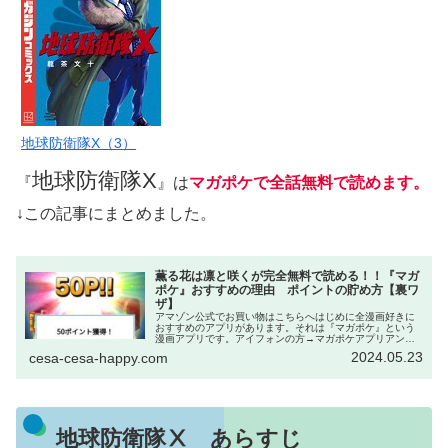
地球防衛隊X（3）
地球防衛隊X
『
』は
マガポケで全話無料で読めます。
↓この記事にまとめました。
薫る花は凛と咲くが完全無料で読める！！『マガ
ポケ』おすすめの理由 ポイントの貯め方【裏ワ
ザ】
アマゾン公式でお買い物はこちらへはじめに全漫画好きに
おすすめのアプリがあります。それは『マガポケ』という
漫画アプリです。アイフォンの方→マガポケアプリアンド
ロイドの方→マガポケアプリWeb→マガポケ｜少年マガジ
2024.05.23
cesa-cesa-happy.com
ン公式無料漫画アプリ このアプ...
地球防衛隊Ⅹ あらすじ