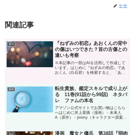
ケサ
関連記事
『ねずみの初恋』あおくんの背中
漫画
の傷はいつできた？首の古傷との
違いも考察
※本記事の一部はAIを活用して作成して
います。はじめに『ねずみの初恋』であ
おくん（白石碧）を検索すると、「あお
くん 正体」「あおくん ペトロ」「あおく
ん 背中の傷」などが関連キーワードとし
て表示されます。特に背中の傷は、物語
転生貴族、鑑定スキルで成り上が
漫画
の重要な伏線とし...
る 11巻(91話から99話) ネタバ
レ ファムの本名
アマゾン公式サイトでお買い物はこちら
へはじめに井上菜摘（漫画）・未来人
A（原作）・jimmy（キャラクター原案）
『転生貴族、鑑定スキルで成り上がる 〜
弱小領地を受け継いだので、優秀な人材
を増やしていたら、最強領地になって
漫画 魔女と傭兵 第38話『弱肉
漫画