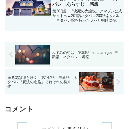
バレ あらすじ 感想
第202話 『決死の大論悦』アマゾン公式
サイトへ←201話ネタバレ203話ネタバレ
→ネタバレ鉈を持ったヲハと明砂に窪は
どこだ？と追い詰められた志野。志野は
何とかして生き残ろうと説得を始める。
まず2人に哲雄をどこまで信用しているか
聞き、君たち...
ねずみの初恋 第63話『murashige』最
新話 ネタバレ 考察
薫る花は凛と咲く 第147話 最新話 ネ
タバレ『夏沢の進路』それぞれの将来・
夢
コメント