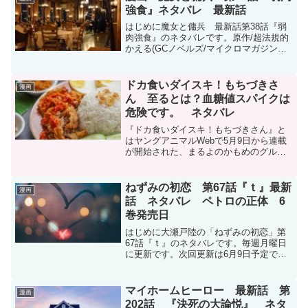
た〜』11巻のネタバ...
強食』ネタバレ 最新話
はじめに魔女と傭兵 最新話第38話『弱
肉強食』のネタバレです。原作/超法規的
かえる(GCノベルズ/マイクロマガジン社
刊) 漫画/宮木真人 キャラクター原案/叶世
べんち魔女と傭兵 - 原作/超法規的かえる
(GCノベルズ/マイクロマガジン社刊)...
ドカ食いダイスキ！もちづきさ
漫画
ん 至るとは？血糖値スパイクは
危険です。 ネタバレ
『ドカ食いダイスキ！もちづきさん』と
はヤングアニマルWebで5月9日から連載
が開始された、まるよのかもめのグルメ
漫画です。うら若き事務のねーちゃん
が、食欲(リビドー)がままにがっつりこっ
てり山盛り食らうだけの意識底辺系漫
ねずみの初恋 第67話『ｔ』最新
漫画
画。ドカ食いダイスキ...
話 ネタバレ ペトロの正体 6
巻発売日
はじめに大瀬戸陸の「ねずみの初恋」第
67話『ｔ』のネタバレです。毎週月曜日
に更新です。次回更新は6月9日予定で
す。ねずみの初恋 | 【第67話】t / マガポ
ケ | 少年マガジン公式無料漫画アプリね
ずみの初恋 - 第６７話 † | ヤンマガ...
マイホームヒーロー 最新話 第
漫画
202話 『決死の大論悦』 ネタ