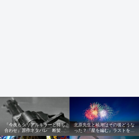
『今夜もシリアルキラーと待ち
北原先生と暁海はその後どうな
合わせ』原作ネタバレ 断髪オ
った？『星を編む』ラストをネ
ブジェ殺人事件 犯人の正体や
タバレ解説