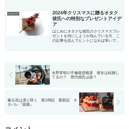
川翔子さん（しょこたん）は、これまで
に数多くの発言の矛盾や事実との食い違
いが指摘されており、虚言癖があるので
2024年クリスマスに贈るオタク
トレンド
はないかと疑われていま...
彼氏への特別なプレゼントアイデ
ア
はじめにオタクな彼氏のクリスマスプレ
ゼントを何にしようか悩んでいる方、こ
の記事を読んでヒントになれば幸いで
す。人気のオタクグッズフィギュアフィ
ギュアは、オタク文化の象徴とも言える
アイテムであり、特に人気キャラクター
のフィギュアはコレクターに...
永野芽郁の不倫疑惑報道 彼女は結婚し
てるの？ 歴代彼氏は誰？
薫る花は凛と咲く 第149話 最新話 ネ
タバレ『面接』