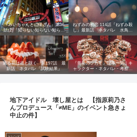
結末を解説
『みいちゃんと山田さん』第36
ねずみの初恋 114話『ねずみ殺
話(2)『知らない知らない知らな
し』最新話 ネタバレ 水鳥死
い』最新話 ネタバレ 犯人確
亡 鯆を殺すか
定 次回最終回
薫る花は凛と咲く 第197話 最
『黄泉のツガイ』記事一覧｜キ
新話 ネタバレ『試験結果』
ャラクター・ネタバレ・考察・
死亡キャラまとめ【完全ガイ
ド】
地下アイドル 壊し屋とは 【指原莉乃さ
んプロデュース「≠ME」のイベント急きょ
中止の件】
トレンド