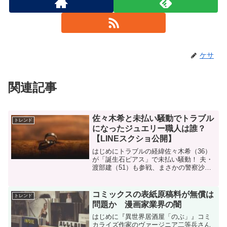
ケサ
関連記事
佐々木希と未払い騒動でトラブル
トレンド
になったジュエリー職人は誰？
【LINEスクショ公開】
はじめにトラブルの経緯佐々木希（36）
が「誕生石ピアス」で未払い騒動！ 夫・
渡部建（51）も参戦、まさかの警察沙汰
に…ジュエリー職人は「警察署に相談し
ています」 | 文春オンライン (bunshun.jp)
文春オンライン記事よりトラブルを告...
コミックスの表紙原稿料が無償は
トレンド
問題か 漫画家業界の闇
はじめに『異世界居酒屋「のぶ」』コミ
カライズ作家のヴァージニア二等兵さん