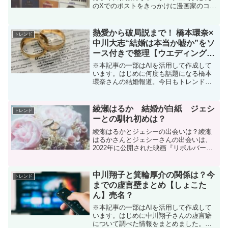
のXでのポストをきっかけに漫画家のコミ
ックス表紙無償問題がまた話題になって
います。単行本表紙も書店特典も単行本
書き下ろしも原稿はゼロなんですわ。 そ
熱愛から破局説まで！ 橋本環奈×
トレンド
れが習慣と編集者が堂...
中川大志“結婚は本当か嘘か”をソ
ース付きで整理【ウエディングド
レス姿あり】
※本記事の一部はAIを活用して作成して
います。はじめに何度も話題になる橋本
環奈さんの結婚報道。今日もトレンド入
りしています。真偽のほどを確認しまし
た。【2025年最新】橋本環奈の“結婚報
道”まとめ—噂と事実をソース付きで徹底
綾瀬はるか 結婚が白紙 ジェシ
トレンド
検証—橋本環奈は...
ーとの馴れ初めは？
綾瀬はるかとジェシーの出会いは？綾瀬
はるかさんとジェシーさんの出会いは、
2022年に公開された映画『リボルバー・
リリー』での共演がきっかけでした。こ
の映画では、綾瀬さんが主演を務め、ジ
ェシーさんは敵対するキャラクターとし
中川翔子と箕輪厚介の関係は？今
トレンド
て登場しました。撮影...
までの虚言壁まとめ【しょこた
ん】売名？
※本記事の一部はAIを活用して作成して
います。はじめに中川翔子さんの虚言癖
について調べた情報をまとめました。中