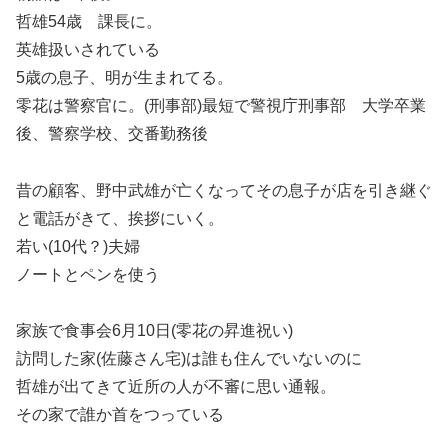
哲雄54歳 課長に。
英雄扱いされている
5歳の息子、明が生まれてる。
零花は警察官に。(刑事部)最短で警視庁刑事部 大学卒業
後、警察学校、交番勤務後
昔の顧客、野中武雄が亡くなってその息子が店を引き継ぐ
と電話がきて、挨拶にいく。
若い(10代？)夫婦
ノートとペンを使う
家族で食事会6月10日(零花の昇進祝い)
訪問した家(佐藤さん宅)は誰も住んでいないのに
哲雄が出てきて近所の人が不審に思い通報。
その家で誰か首をつっている