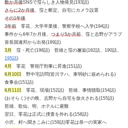
数か月後
SNSで窪らしき人物発見(193話)
さらに2か月後
、窪と断定。自宅にカメラ設置
その1年後
3年前
零花、大学卒業後、警察学校へ入学(194話)
事件から6年7か月後、
つまり5か月前
、窪と志野がアラブ
首長国連邦から出発(189話)
3月
窪・死亡(198話) 哲雄と窪の邂逅(182話、190話、
195話
)
4月
零花 警視庁刑事に昇進(151話)
6月10日
野中宅訪問(皆川ヲハ、東明砂に嵌められる)
食事会(151話)
6月11日
零花、現場(152話) 哲雄、事情聴取(154話)
(おそらく)その晩、志野から自宅を放火される(155話)
哲雄、歌仙、明、ホテルに避難
翌日、零花は正式に捜査を外れる(158話)
小沢、村へ聞きこみに(159話)零花は恭一の実家へ