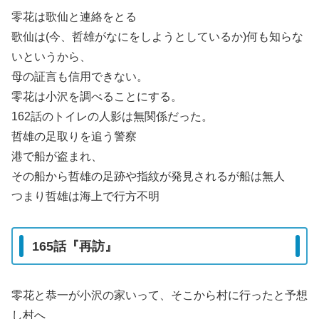
零花は歌仙と連絡をとる
歌仙は(今、哲雄がなにをしようとしているか)何も知らな
いというから、
母の証言も信用できない。
零花は小沢を調べることにする。
162話のトイレの人影は無関係だった。
哲雄の足取りを追う警察
港で船が盗まれ、
その船から哲雄の足跡や指紋が発見されるが船は無人
つまり哲雄は海上で行方不明
165話『再訪』
零花と恭一が小沢の家いって、そこから村に行ったと予想
し村へ