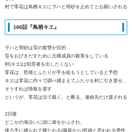
村で零花は鳥栖キエにヲハと明砂を止めてとお願いされる
166話『鳥栖キエ』
ヲハと明砂は窪の復讐が目的
窪をおびきだすために元構成員の殺害をしている
村(キエ)は犯罪者を出したくない
零花は、哲雄とふたりが手を組もうとしていると予想
キエは零花に内々で調べ捕まえてふたりを村に引き渡せ。
そうすれば情報を渡す
というが、零花は法で裁く。と断る。連絡先だけ渡される
2日後
どこかの海沿いに頭に袋をかぶされ、
後ろ手に縛られて横たわる(服装から)哲雄と思われる男性