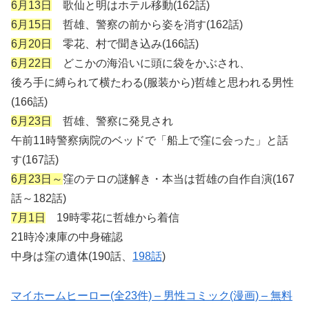
6月13日
歌仙と明はホテル移動(162話)
6月15日
哲雄、警察の前から姿を消す(162話)
6月20日
零花、村で聞き込み(166話)
6月22日
どこかの海沿いに頭に袋をかぶされ、
後ろ手に縛られて横たわる(服装から)哲雄と思われる男性
(166話)
6月23日
哲雄、警察に発見され
午前11時警察病院のベッドで「船上で窪に会った」と話
す(167話)
6月23日～
窪のテロの謎解き・本当は哲雄の自作自演(167
話～182話)
7月1日
19時零花に哲雄から着信
21時冷凍庫の中身確認
中身は窪の遺体(190話、
198話
)
マイホームヒーロー(全23件) – 男性コミック(漫画) – 無料