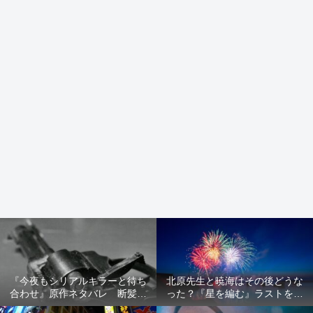
『今夜もシリアルキラーと待ち
北原先生と暁海はその後どうな
合わせ』原作ネタバレ 断髪オ
った？『星を編む』ラストをネ
ブジェ殺人事件 犯人の正体や
タバレ解説