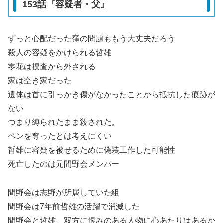
153話『容疑者・父』
ずっと心配だった窪の問題ももう大丈夫だろう
殺人の容疑をかけられる哲雄
零花は捜査から外される
家は空き家だった
遺体は首に引っかき傷がなかったことから抵抗した痕跡が
ない
つまり縛られたまま殺された。
ペンを奪ったとは考えにくい
哲雄に容疑を被せるために偽装工作した可能性
死亡したのは元間野会メンバー
間野会は志野が所属していた組
間野会は7年前哲雄の活躍で消滅した
間野会と哲雄、双方に恨みのある人物に心あたりはあるか