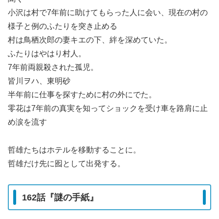
小沢は村で7年前に助けてもらった人に会い、現在の村の
様子と例のふたりを突き止める
村は鳥栖次郎の妻キエの下、絆を深めていた。
ふたりはやはり村人。
7年前両親殺された孤児。
皆川ヲハ、東明砂
半年前に仕事を探すために村の外にでた。
零花は7年前の真実を知ってショックを受け車を路肩に止
め涙を流す
哲雄たちはホテルを移動することに。
哲雄だけ先に囮として出発する。
162話『謎の手紙』