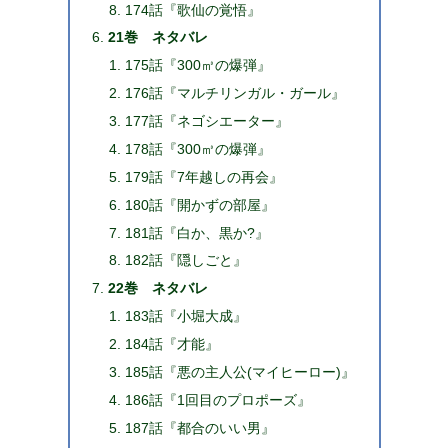
174話『歌仙の覚悟』
21巻 ネタバレ
175話『300㎥の爆弾』
176話『マルチリンガル・ガール』
177話『ネゴシエーター』
178話『300㎥の爆弾』
179話『7年越しの再会』
180話『開かずの部屋』
181話『白か、黒か?』
182話『隠しごと』
22巻 ネタバレ
183話『小堀大成』
184話『才能』
185話『悪の主人公(マイヒーロー)』
186話『1回目のプロポーズ』
187話『都合のいい男』