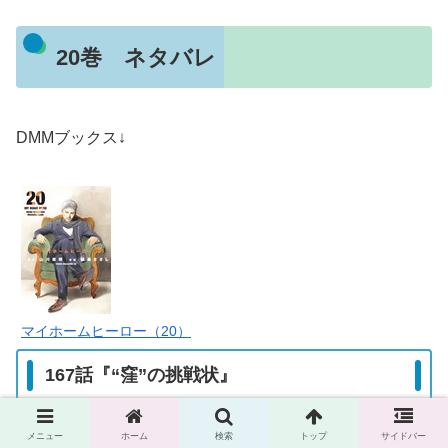
20巻 ネタバレ
DMMブックス↓
マイホームヒーロー（20）
167話『“窪”の挑戦状』
メニュー
ホーム
検索
トップ
サイドバー
6月23日哲雄が警察に発見される