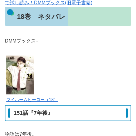
で試し読み！DMMブックス(旧電子書籍)
18巻 ネタバレ
DMMブックス↓
マイホームヒーロー（18）
151話『7年後』
物語は7年後。