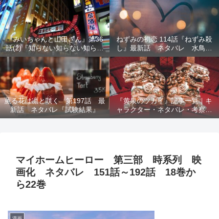
結末を解説
『みいちゃんと山田さん』第36
ねずみの初恋 114話『ねずみ殺
話(2)『知らない知らない知らな
し』最新話 ネタバレ 水鳥死
い』最新話 ネタバレ 犯人確
亡 鯆を殺すか
定 次回最終回
薫る花は凛と咲く 第197話 最
『黄泉のツガイ』記事一覧｜キ
新話 ネタバレ『試験結果』
ャラクター・ネタバレ・考察・
死亡キャラまとめ【完全ガイ
ド】
マイホームヒーロー 第三部 時系列 映
画化 ネタバレ 151話～192話 18巻か
ら22巻
漫画