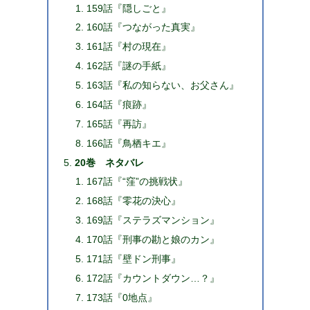
159話『隠しごと』
160話『つながった真実』
161話『村の現在』
162話『謎の手紙』
163話『私の知らない、お父さん』
164話『痕跡』
165話『再訪』
166話『鳥栖キエ』
20巻 ネタバレ
167話『“窪”の挑戦状』
168話『零花の決心』
169話『ステラズマンション』
170話『刑事の勘と娘のカン』
171話『壁ドン刑事』
172話『カウントダウン…？』
173話『0地点』