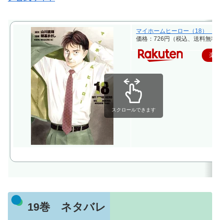
マイホームヒーロー（18） （ヤン
価格：726円（税込、送料無料)
楽
スクロールできます
19巻 ネタバレ