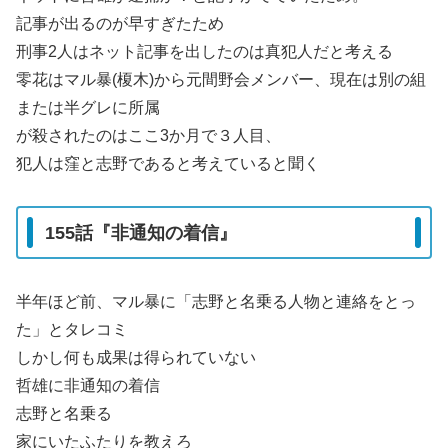
記事が出るのが早すぎたため
刑事2人はネット記事を出したのは真犯人だと考える
零花はマル暴(榎木)から元間野会メンバー、現在は別の組
または半グレに所属
が殺されたのはここ3か月で３人目、
犯人は窪と志野であると考えていると聞く
155話『非通知の着信』
半年ほど前、マル暴に「志野と名乗る人物と連絡をとっ
た」とタレコミ
しかし何も成果は得られていない
哲雄に非通知の着信
志野と名乗る
家にいたふたりを教えろ