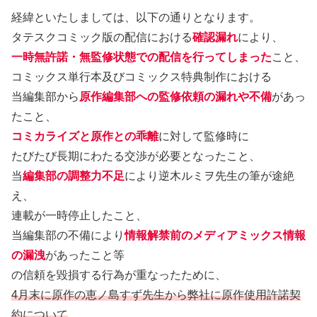
経緯といたしましては、以下の通りとなります。
タテスクコミック版の配信における
確認漏れ
により、
一時無許諾・無監修状態での配信を行ってしまった
こと、
コミックス単行本及びコミックス特典制作における
当編集部から
原作編集部への監修依頼の漏れや不備
があっ
たこと、
コミカライズと原作との乖離
に対して監修時に
たびたび長期にわたる交渉が必要となったこと、
当
編集部の調整力不足
により逆木ルミヲ先生の筆が途絶
え、
連載が一時停止したこと、
当編集部の不備により
情報解禁前のメディアミックス情報
の漏洩
があったこと等
の信頼を毀損する行為が重なったために、
4月末に原作の恵ノ島すず先生から弊社に原作使用許諾契
約について