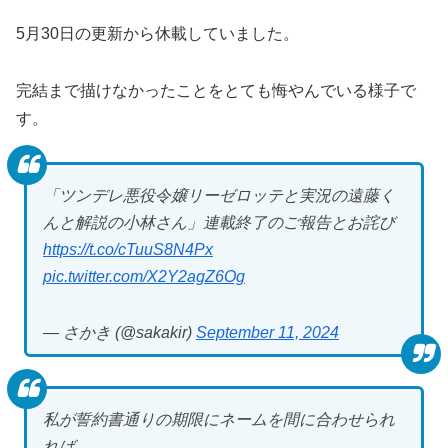
5月30日の更新から休載していました。
完結まで描けなかったことをとても悔やんでいる様子で
す。
「ツンデレ悪役令嬢リーゼロッテと実況の遠藤く
んと解説の小林さん」連載終了のご報告とお詫び
https://t.co/cTuuS8N4Px
pic.twitter.com/X2Y2agZ6Og
— さかき (@sakakir)
September 11, 2024
私が誓約書通りの期限にネームを間に合わせられ
れば