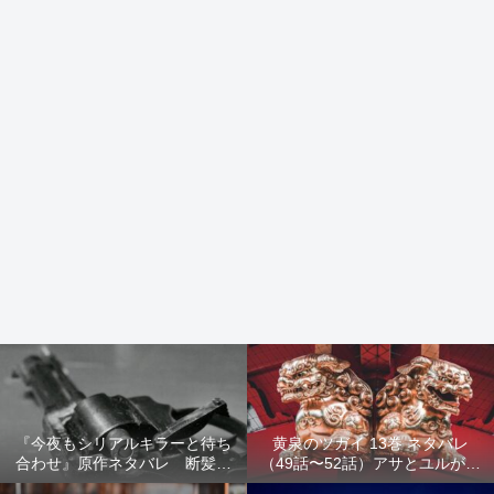
『今夜もシリアルキラーと待ち
黄泉のツガイ 13巻 ネタバレ
合わせ』原作ネタバレ 断髪オ
（49話〜52話）アサとユルが家
ブジェ殺人事件 犯人の正体や
出！西ノ村の真実とヒカルの決