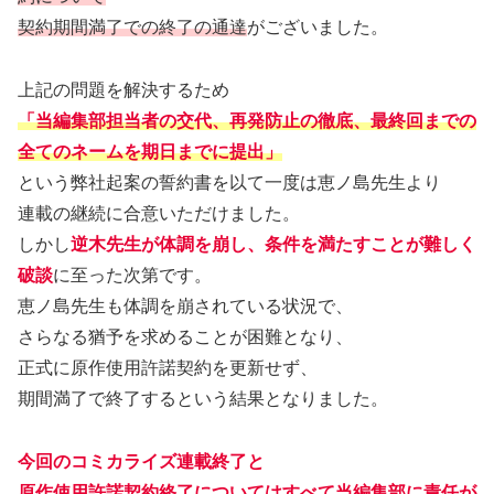
契約期間満了での終了の通達
がございました。
上記の問題を解決するため
「当編集部担当者の交代、再発防止の徹底、最終回までの
全てのネームを期日までに提出」
という弊社起案の誓約書を以て一度は恵ノ島先生より
連載の継続に合意いただけました。
しかし
逆木先生が体調を崩し、条件を満たすことが難しく
破談
に至った次第です。
恵ノ島先生も体調を崩されている状況で、
さらなる猶予を求めることが困難となり、
正式に原作使用許諾契約を更新せず、
期間満了で終了するという結果となりました。
今回のコミカライズ連載終了と
原作使用許諾契約終了についてはすべて当編集部に責任が