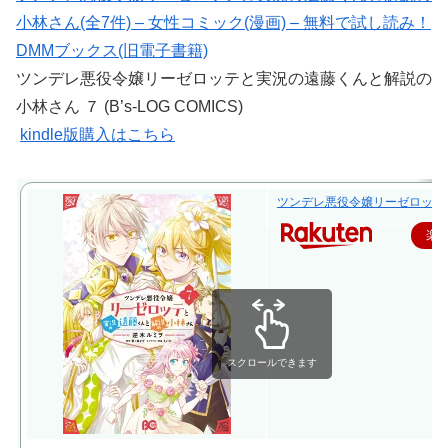
小林さん(全7件) – 女性コミック(漫画) – 無料で試し読み！
DMMブックス(旧電子書籍)
ツンデレ悪役令嬢リーゼロッテと実況の遠藤くんと解説の
小林さん ７ (B’s-LOG COMICS)
kindle版購入はこちら
ツンデレ悪役令嬢リーゼロッテと実況
楽
スクロールできます