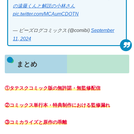
の遠藤くんと解説の小林さん
pic.twitter.com/MCAumCDOTN
— ビーズログコミックス (@comibi)
September
11, 2024
まとめ
①タテスクコミック版の無許諾・無監修配信
②コミックス単行本・特典制作における監修漏れ
③コミカライズと原作の乖離