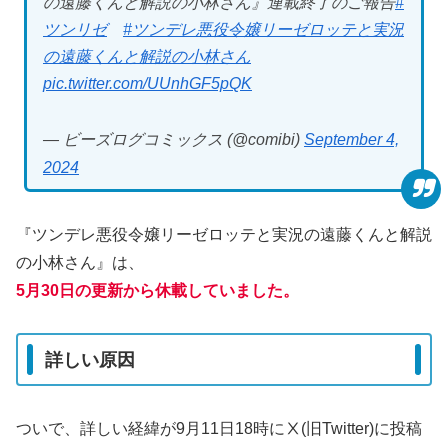
の遠藤くんと解説の小林さん』連載終了のご報告
#
ツンリゼ
#ツンデレ悪役令嬢リーゼロッテと実況
の遠藤くんと解説の小林さん
pic.twitter.com/UUnhGF5pQK
— ビーズログコミックス (@comibi)
September 4,
2024
『ツンデレ悪役令嬢リーゼロッテと実況の遠藤くんと解説
の小林さん』は、
5月30日の更新から休載していました。
詳しい原因
ついで、詳しい経緯が9月11日18時にⅩ(旧Twitter)に投稿