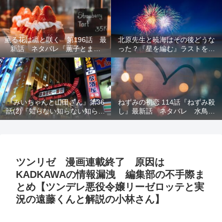
結末を解説
意を解説
薫る花は凛と咲く 第196話 最
北原先生と暁海はその後どうな
新話 ネタバレ『薫子とまど
った？『星を編む』ラストをネ
か』
タバレ解説
『みいちゃんと山田さん』第36
ねずみの初恋 114話『ねずみ殺
話(2)『知らない知らない知らな
し』最新話 ネタバレ 水鳥死
い』最新話 ネタバレ 犯人確
亡 鯆を殺すか
定 次回最終回
ツンリゼ 漫画連載終了 原因は
KADKAWAの情報漏洩 編集部の不手際ま
とめ【ツンデレ悪役令嬢リーゼロッテと実
況の遠藤くんと解説の小林さん】