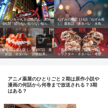
結末を解説
『みいちゃんと山田さん』第36
ねずみの初恋 114話『ねずみ殺
話(2)『知らない知らない知らな
し』最新話 ネタバレ 水鳥死
い』最新話 ネタバレ 犯人確
亡 鯆を殺すか
定 次回最終回
薫る花は凛と咲く 第197話 最
『黄泉のツガイ』記事一覧｜キ
新話 ネタバレ『試験結果』
ャラクター・ネタバレ・考察・
死亡キャラまとめ【完全ガイ
ド】
アニメ薬屋のひとりごと２期は原作小説や
漫画の何話から何巻まで放送される？3期
はある？
アニメ