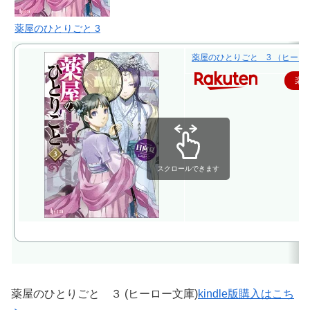
薬屋のひとりごと 3
薬屋のひとりごと 3 （ヒーロー文
楽
スクロールできます
薬屋のひとりごと ３ (ヒーロー文庫)
kindle版購入はこち