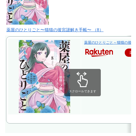
薬屋のひとりごと〜猫猫の後宮謎解き手帳〜 （8）
薬屋のひとりごと～猫猫の後宮謎解
楽
スクロールできます