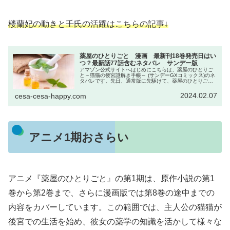
楼蘭妃の動きと壬氏の活躍はこちらの記事↓
薬屋のひとりごと 漫画 最新刊18巻発売日はい
つ？最新話77話含むネタバレ サンデー版
アマゾン公式サイトへはじめにこちらは、薬屋のひとりご
と～猫猫の後宮謎解き手帳～ (サンデーGXコミックス)のネ
タバレです。先日、通常版に先駆けて、薬屋のひとりごと
～猫猫の後宮謎解き手帳～18巻描き下ろし扇子付き特装版
の予約が始まりました。コ...
2024.02.07
cesa-cesa-happy.com
アニメ1期おさらい
アニメ『薬屋のひとりごと』の第1期は、原作小説の第1
巻から第2巻まで、さらに漫画版では第8巻の途中までの
内容をカバーしています。この範囲では、主人公の猫猫が
後宮での生活を始め、彼女の薬学の知識を活かして様々な