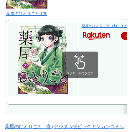
薬屋のひとりごと 1巻
薬屋のひとりごと（1） （ビッグ
楽
スクロールできます
薬屋のひとりごと 1巻 (デジタル版ビッグガンガンコミッ