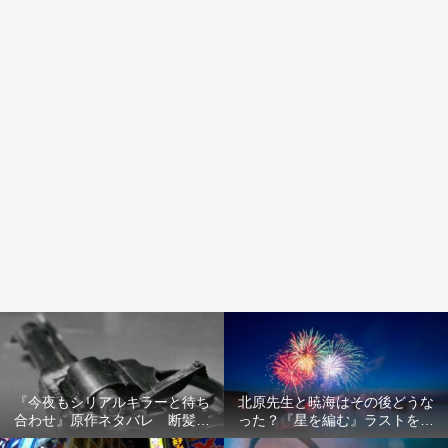
『今夜もシリアルキラーと待ち
北原先生と暁海はその後どうな
合わせ』原作ネタバレ 断髪オ
った？『星を編む』ラストをネ
ブジェ殺人事件 犯人の正体や
タバレ解説