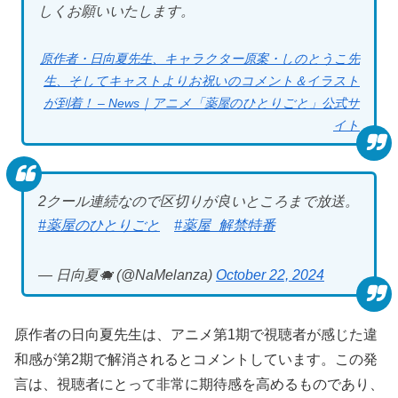
しくお願いいたします。
原作者・日向夏先生、キャラクター原案・しのとうこ先
生、そしてキャストよりお祝いのコメント＆イラスト
が到着！ – News｜アニメ「薬屋のひとりごと」公式サ
イト
2クール連続なので区切りが良いところまで放送。
#薬屋のひとりごと
#薬屋_解禁特番
— 日向夏🐗 (@NaMelanza)
October 22, 2024
原作者の日向夏先生は、アニメ第1期で視聴者が感じた違
和感が第2期で解消されるとコメントしています。この発
言は、視聴者にとって非常に期待感を高めるものであり、