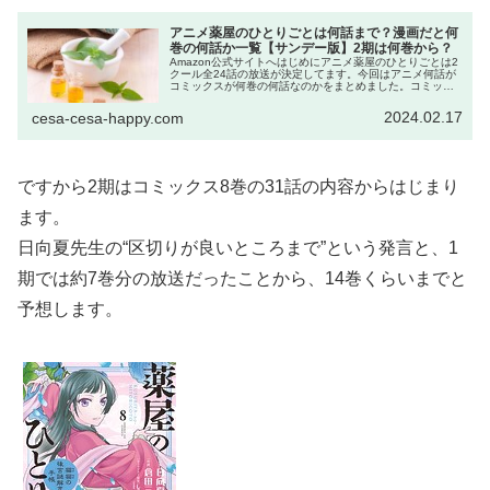
アニメ薬屋のひとりごとは何話まで？漫画だと何
巻の何話か一覧【サンデー版】2期は何巻から？
Amazon公式サイトへはじめにアニメ薬屋のひとりごとは2
クール全24話の放送が決定してます。今回はアニメ何話が
コミックスが何巻の何話なのかをまとめました。コミック
スは薬屋のひとりごと～猫猫の後宮謎解き手帳～サンデー
GXコミックスです。コミ...
2024.02.17
cesa-cesa-happy.com
ですから2期はコミックス8巻の31話の内容からはじまり
ます。
日向夏先生の“区切りが良いところまで”という発言と、1
期では約7巻分の放送だったことから、14巻くらいまでと
予想します。