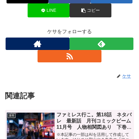
LINE
コピー
ケサをフォローする
ケサ
関連記事
ファミレス行こ。第18話 ネタバ
漫画
レ 最新話 月刊コミックビーム
11月号 人物相関図あり 下巻発
売決定
※本記事の一部はAIを活用して作成して