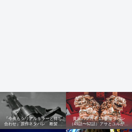
『今夜もシリアルキラーと待ち
黄泉のツガイ 13巻 ネタバレ
合わせ』原作ネタバレ 断髪オ
（49話〜52話）アサとユルが家
ブジェ殺人事件 犯人の正体や
出！西ノ村の真実とヒカルの決