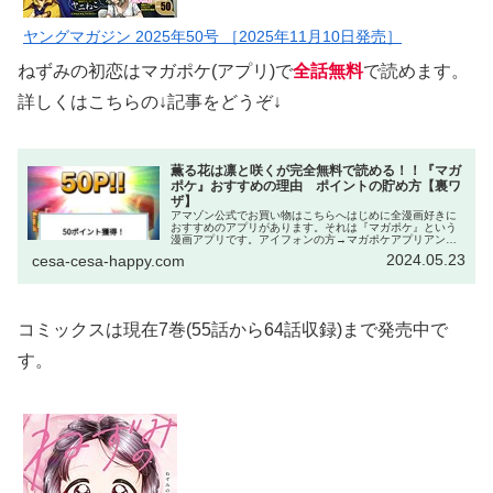
ヤングマガジン 2025年50号 ［2025年11月10日発売］
ねずみの初恋はマガポケ(アプリ)で
全話無料
で読めます。
詳しくはこちらの↓記事をどうぞ↓
薫る花は凛と咲くが完全無料で読める！！『マガ
ポケ』おすすめの理由 ポイントの貯め方【裏ワ
ザ】
アマゾン公式でお買い物はこちらへはじめに全漫画好きに
おすすめのアプリがあります。それは『マガポケ』という
漫画アプリです。アイフォンの方→マガポケアプリアンド
ロイドの方→マガポケアプリWeb→マガポケ｜少年マガジ
2024.05.23
cesa-cesa-happy.com
ン公式無料漫画アプリ このアプ...
コミックスは現在7巻(55話から64話収録)まで発売中で
す。