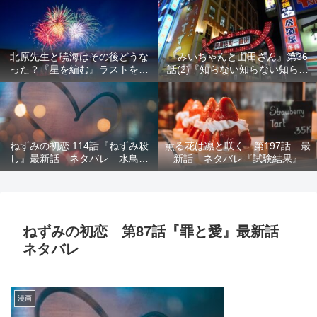
結末を解説
意を解説
北原先生と暁海はその後どうな
『みいちゃんと山田さん』第36
った？『星を編む』ラストをネ
話(2)『知らない知らない知らな
タバレ解説
い』最新話 ネタバレ 犯人確
定 次回最終回
ねずみの初恋 114話『ねずみ殺
薫る花は凛と咲く 第197話 最
し』最新話 ネタバレ 水鳥死
新話 ネタバレ『試験結果』
亡 鯆を殺すか
ねずみの初恋 第87話『罪と愛』最新話
ネタバレ
漫画