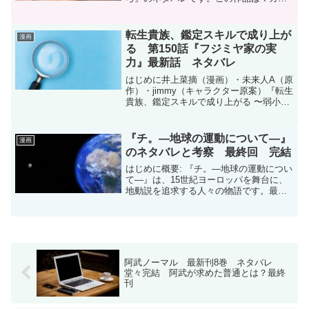
ケ(マガジンポケット)オリジナル作品で毎
週木曜日に更新です。次回更新は2026年2
月26日予定です。現在、コミックスは21
転生貴族、鑑定スキルで成り上が
漫画
巻(15...
る 第150話『フジミヤ家の実
力』最新話 ネタバレ
はじめに井上菜摘（漫画）・未来人A（原
作）・jimmy（キャラクター原案）『転生
貴族、鑑定スキルで成り上がる 〜弱小領
地を受け継いだので、優秀な人材を増や
していたら、最強領地になってた〜』第
150話のネタバレです。転生貴族、鑑定ス
『チ。―地球の運動について―』
漫画
キルで成り...
のネタバレと考察 最終回 完結
はじめに概要: 『チ。―地球の運動につい
て―』は、15世紀ヨーロッパを舞台に、
地動説を追求する人々の物語です。最終
巻の謎: 最終巻では、パラレルワールドの
可能性が示唆され、ネット上で議論が巻
き起こっています。登場人物: 主人公たち
は世代ごと...
阿武ノーマル 最新刊8巻 ネタバレ
堂々完結 阿武が求めた普通とは？最終
刊