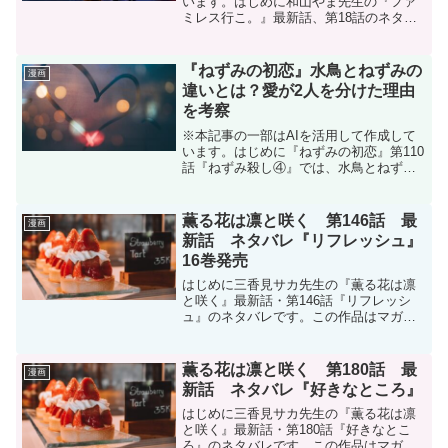
います。はじめに和山やま先生の『ファ
ミレス行こ。』最新話、第18話のネタバ
レです。掲載誌はこちら【電子版】月刊
コミックビーム 2025年11月号【電子版】
月刊コミックビーム 2025年11月号 660
『ねずみの初恋』水鳥とねずみの
漫画
円...
違いとは？愛が2人を分けた理由
を考察
※本記事の一部はAIを活用して作成して
います。はじめに『ねずみの初恋』第110
話『ねずみ殺し④』では、水鳥とねずみ
の決定的な違いが描かれました。これま
で私は、ねずみと水鳥は似た者同士だと
思っていました。どちらも人を殺してき
薫る花は凛と咲く 第146話 最
漫画
た過去を持ち、普通...
新話 ネタバレ『リフレッシュ』
16巻発売
はじめに三香見サカ先生の『薫る花は凛
と咲く』最新話・第146話『リフレッシ
ュ』のネタバレです。この作品はマガポ
ケ(マガジンポケット)オリジナル作品で毎
週木曜日に更新です。次回更新は4月17日
木曜日予定です。現在、コミックスは16
薫る花は凛と咲く 第180話 最
漫画
巻まで発売中...
新話 ネタバレ『好きなところ』
はじめに三香見サカ先生の『薫る花は凛
と咲く』最新話・第180話『好きなとこ
ろ』のネタバレです。この作品はマガポ