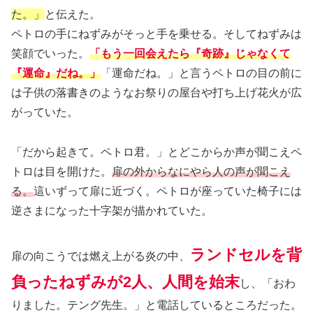
た。」
と伝えた。
ペトロの手にねずみがそっと手を乗せる。そしてねずみは
笑顔でいった。
「もう一回会えたら『奇跡』じゃなくて
『運命』だね。」
「運命だね。」と言うペトロの目の前に
は子供の落書きのようなお祭りの屋台や打ち上げ花火が広
がっていた。
「だから起きて。ペトロ君。」とどこからか声が聞こえペ
トロは目を開けた。
扉の外からなにやら人の声が聞こえ
る。
這いずって扉に近づく。ペトロが座っていた椅子には
逆さまになった十字架が描かれていた。
ランドセルを背
扉の向こうでは燃え上がる炎の中、
負ったねずみが2人、人間を始末
し、「おわ
りました。テング先生。」と電話しているところだった。