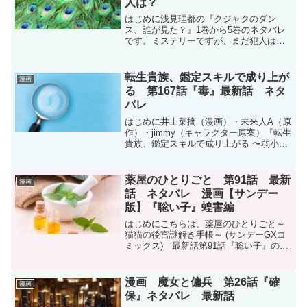
人は？
はじめに浅見理都の『クジャクのダン
ス、誰が見た？』1巻から5巻のネタバレ
です。ミステリーですが、まだ犯人はわ
かっておらず、むしろ怪しい登場人物が
増えてきてしまっています。DMMブック
ス↓最大30%pt還元 2024/05/20 16:59ま...
転生貴族、鑑定スキルで成り上が
漫画
る 第167話『毒』最新話 ネタ
バレ
はじめに井上菜摘（漫画）・未来人A（原
作）・jimmy（キャラクター原案）『転生
貴族、鑑定スキルで成り上がる 〜弱小領
地を受け継いだので、優秀な人材を増や
していたら、最強領地になってた〜』第
167話『毒』のネタバレです。転生貴族、
薬屋のひとりごと 第91話 最新
漫画
鑑定スキル...
話 ネタバレ 漫画【サンデー
版】『聡い子』蝗害編
はじめにこちらは、薬屋のひとりごと～
猫猫の後宮謎解き手帳～ (サンデーGXコ
ミックス) 最新話第91話『聡い子』のネ
タバレです。月刊サンデーGX 2025年8月
号に掲載されています。月刊サンデーGX
2025年8月号（2025年7月18日発...
漫画 魔女と傭兵 第26話『確
漫画
保』ネタバレ 最新話