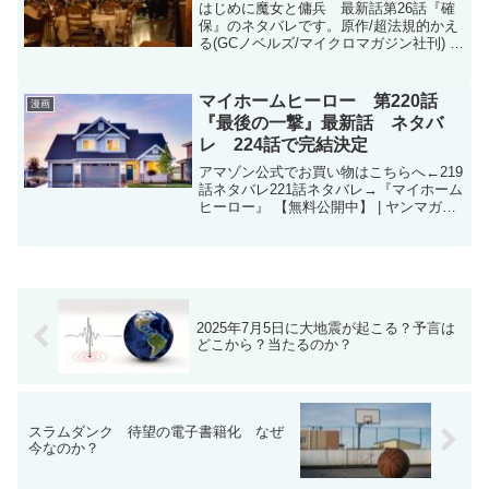
はじめに魔女と傭兵 最新話第26話『確
保』のネタバレです。原作/超法規的かえ
る(GCノベルズ/マイクロマガジン社刊) 漫
画/宮木真人 キャラクター原案/叶世べん
ち魔女と傭兵 - 原作/超法規的かえる(GC
ノベルズ/マイクロマガジン社刊) 漫...
マイホームヒーロー 第220話
漫画
『最後の一撃』最新話 ネタバ
レ 224話で完結決定
アマゾン公式でお買い物はこちらへ←219
話ネタバレ221話ネタバレ→『マイホーム
ヒーロー』 【無料公開中】 | ヤンマガ
Web (yanmaga.jp)マイホームヒーロー -
原作/山川直輝 漫画/朝基まさし / 【第220
話】「最後の一撃...
2025年7月5日に大地震が起こる？予言は
どこから？当たるのか？
スラムダンク 待望の電子書籍化 なぜ
今なのか？