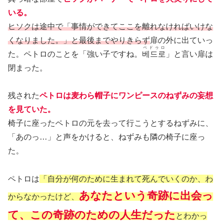
いる。
ヒソクは途中で「事情ができてここを離れなければいけな
くなりました。」と最後までやりきらず
扉の外に出ていっ
ペドゥロ
た。ペトロのことを「強い子ですね。
베드로
」と言い扉は
閉まった。
残された
ペトロは麦わら帽子にワンピースのねずみの妄想
を見ていた。
椅子に座ったペトロの元を去って行こうとするねずみに、
「あのっ…」と声をかけると、ねずみも隣の椅子に座っ
た。
ペトロは
「自分が何のために生まれて死んでいくのか、わ
あなたという奇跡に出会っ
からなかったけど、
て、この奇跡のための人生だった
とわかっ