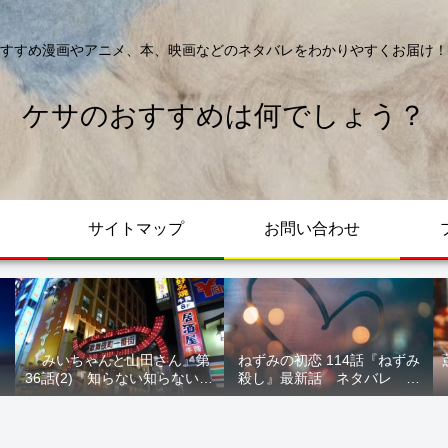
すすめ漫画やアニメ、本、映画などのネタバレをわかりやすくお届け！
ケサのおすすめは何でしょう？
サイトマップ
お問い合わせ
う
『みいちゃんと山田さん』第
ねずみの初恋 114話『ねずみ
ト
36話(2)『知らない知らない知
殺し』最新話 ネタバレ 水
らない』最新話 ネタバレ 犯
鳥死亡 鯆を殺すか
人確定 次回最終回