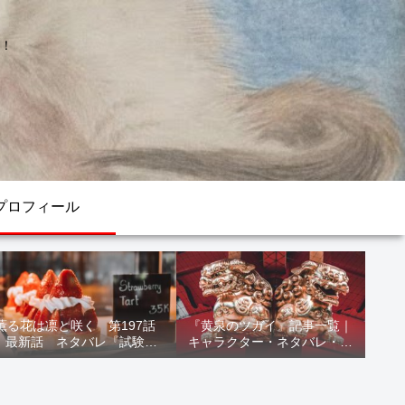
！
プロフィール
薫る花は凛と咲く 第197話
『黄泉のツガイ』記事一覧｜
最新話 ネタバレ『試験結
キャラクター・ネタバレ・考
果』
察・死亡キャラまとめ【完全
ガイド】