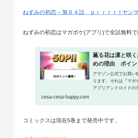
ねずみの初恋 – 第６４話 ｐｒｒｒｒ | ヤンマ
ねずみの初恋はマガポケ(アプリ)で全話無料
薫る花は凛と咲く
めの理由 ポイン
アマゾン公式でお買い
ります。それは『マガ
アプリアンドロイドの
料漫画アプリ このアプ..
cesa-cesa-happy.com
コミックスは現在5巻まで発売中です。