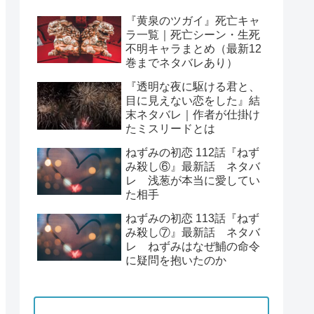
『黄泉のツガイ』死亡キャ
ラ一覧｜死亡シーン・生死
不明キャラまとめ（最新12
巻までネタバレあり）
『透明な夜に駆ける君と、
目に見えない恋をした』結
末ネタバレ｜作者が仕掛け
たミスリードとは
ねずみの初恋 112話『ねず
み殺し⑥』最新話 ネタバ
レ 浅葱が本当に愛してい
た相手
ねずみの初恋 113話『ねず
み殺し⑦』最新話 ネタバ
レ ねずみはなぜ鯆の命令
に疑問を抱いたのか