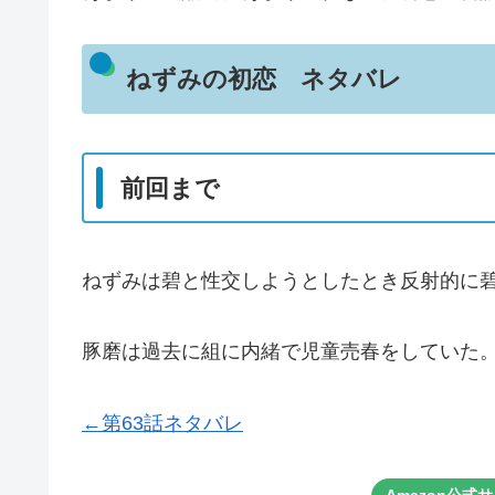
ねずみの初恋 ネタバレ
前回まで
ねずみは碧と性交しようとしたとき反射的に
豚磨は過去に組に内緒で児童売春をしていた
←第63話ネタバレ