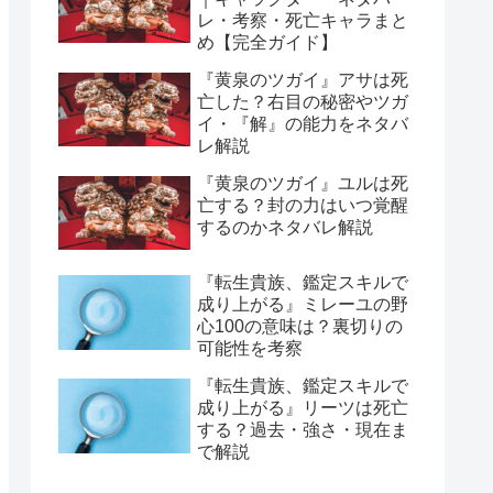
レ・考察・死亡キャラまと
め【完全ガイド】
『黄泉のツガイ』アサは死
亡した？右目の秘密やツガ
イ・『解』の能力をネタバ
レ解説
『黄泉のツガイ』ユルは死
亡する？封の力はいつ覚醒
するのかネタバレ解説
『転生貴族、鑑定スキルで
成り上がる』ミレーユの野
心100の意味は？裏切りの
可能性を考察
『転生貴族、鑑定スキルで
成り上がる』リーツは死亡
する？過去・強さ・現在ま
で解説