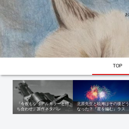
お
TOP
『今夜もシリアルキラーと待
北原先生と暁海はその後ど
ち合わせ』原作ネタバレ 断
なった？『星を編む』ラス
髪オブジェ殺人事件 犯人の
をネタバレ解説
正体や結末を解説