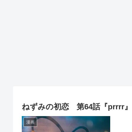
ねずみの初恋 第64話『prrr
漫画