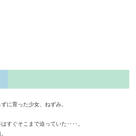
らずに育った少女、ねずみ。
手はすぐそこまで迫っていた‥‥。
語。