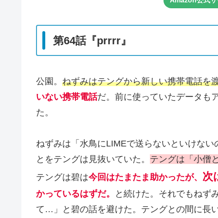
Amazon公
第64話『prrrr』
公園。
ねずみはテングから新しい携帯電話を
いない携帯電話
だ。前に使っていたデータも
た。
ねずみは「水鳥にLIМEで送らないといけな
とをテングは見抜いていた。
テングは「小僧
次
テングは碧は
今回はたまたま助かったが、
かっているはずだ。
と続けた。それでもねずみ
て…」と碧の話を避けた。テングとの間に長