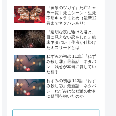
『黄泉のツガイ』死亡キャ
ラ一覧｜死亡シーン・生死
不明キャラまとめ（最新12
巻までネタバレあり）
『透明な夜に駆ける君と、
目に見えない恋をした』結
末ネタバレ｜作者が仕掛け
たミスリードとは
ねずみの初恋 112話『ねず
み殺し⑥』最新話 ネタバ
レ 浅葱が本当に愛してい
た相手
ねずみの初恋 113話『ねず
み殺し⑦』最新話 ネタバ
レ ねずみはなぜ鯆の命令
に疑問を抱いたのか