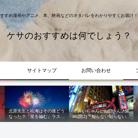
すすめ漫画やアニメ、本、映画などのネタバレをわかりやすくお届け！
ケサのおすすめは何でしょう？
サイトマップ
お問い合わせ
北原先生と暁海はその後どう
『みいちゃんと山田さん』第
が
なった？『星を編む』ラスト
36話(2)『知らない知らない知
ル
をネタバレ解説
らない』最新話 ネタバレ 犯
人確定 次回最終回