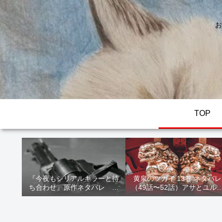
お
TOP
『今夜もシリアルキラーと待
黄泉のツガイ 13巻 ネタバレ
ち合わせ』原作ネタバレ 断
（49話〜52話）アサとユル
髪オブジェ殺人事件 犯人の
家出！西ノ村の真実とヒカ
正体や結末を解説
の決意を解説