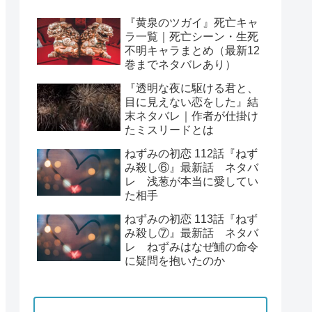
『黄泉のツガイ』死亡キャ
ラ一覧｜死亡シーン・生死
不明キャラまとめ（最新12
巻までネタバレあり）
『透明な夜に駆ける君と、
目に見えない恋をした』結
末ネタバレ｜作者が仕掛け
たミスリードとは
ねずみの初恋 112話『ねず
み殺し⑥』最新話 ネタバ
レ 浅葱が本当に愛してい
た相手
ねずみの初恋 113話『ねず
み殺し⑦』最新話 ネタバ
レ ねずみはなぜ鯆の命令
に疑問を抱いたのか