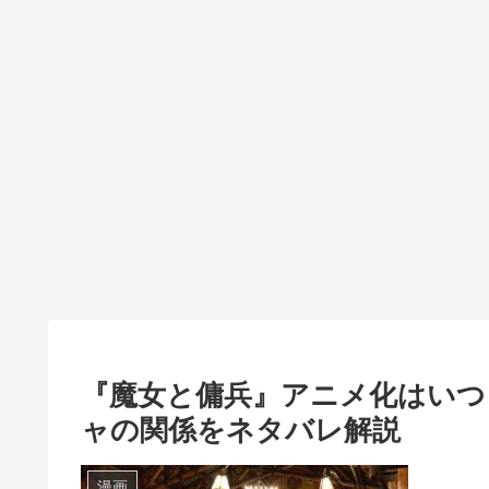
『魔女と傭兵』アニメ化はいつ
ャの関係をネタバレ解説
漫画