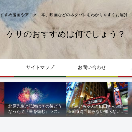
すすめ漫画やアニメ、本、映画などのネタバレをわかりやすくお届け！
ケサのおすすめは何でしょう？
サイトマップ
お問い合わせ
北原先生と暁海はその後どう
『みいちゃんと山田さん』第
が
なった？『星を編む』ラスト
36話(2)『知らない知らない知
ル
をネタバレ解説
らない』最新話 ネタバレ 犯
人確定 次回最終回