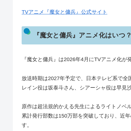
TVアニメ『魔女と傭兵』公式サイト
『魔女と傭兵』アニメ化はいつ
『魔女と傭兵』は2026年4月にTVアニメ化
放送時期は2027年予定で、日本テレビ系で
レイン役は坂泰斗さん、シアーシャ役は早見
原作は超法規的かえる先生によるライトノベ
累計発行部数は150万部を突破しており、近
す。