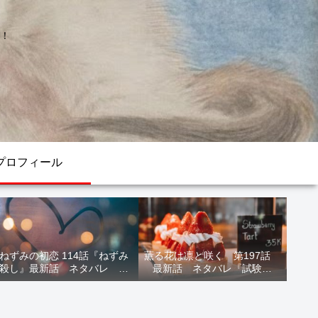
！
プロフィール
ねずみの初恋 114話『ねずみ
薫る花は凛と咲く 第197話
殺し』最新話 ネタバレ 水
最新話 ネタバレ『試験結
鳥死亡 鯆を殺すか
果』