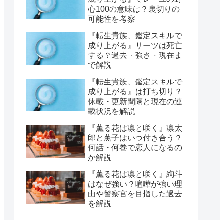
心100の意味は？裏切りの
可能性を考察
『転生貴族、鑑定スキルで
成り上がる』リーツは死亡
する？過去・強さ・現在ま
で解説
『転生貴族、鑑定スキルで
成り上がる』は打ち切り？
休載・更新間隔と現在の連
載状況を解説
『薫る花は凛と咲く』凛太
郎と薫子はいつ付き合う？
何話・何巻で恋人になるの
か解説
『薫る花は凛と咲く』絢斗
はなぜ強い？喧嘩が強い理
由や警察官を目指した過去
を解説