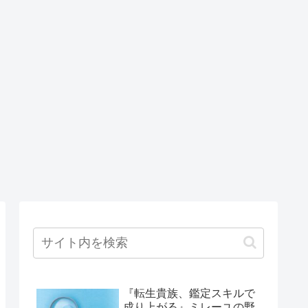
『転生貴族、鑑定スキルで
成り上がる』ミレーユの野