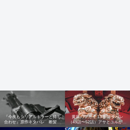
『今夜もシリアルキラーと待ち
黄泉のツガイ 13巻 ネタバレ
合わせ』原作ネタバレ 断髪オ
（49話〜52話）アサとユルが家
ブジェ殺人事件 犯人の正体や
出！西ノ村の真実とヒカルの決