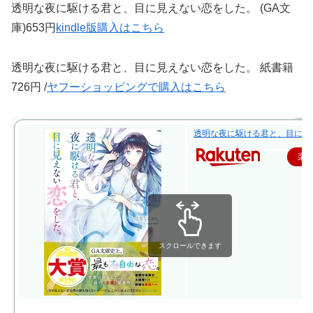
透明な夜に駆ける君と、目に見えない恋をした。 (GA文
庫)653円
kindle版購入はこちら
透明な夜に駆ける君と、目に見えない恋をした。 紙書籍
726円 /
ヤフーショッピングで購入はこちら
透明な夜に駆ける君と、目に見えな
楽
スクロールできます