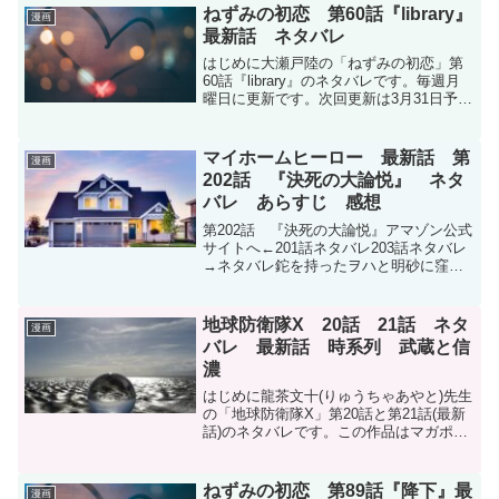
145話のネタバレです。この作品はマガポ
ねずみの初恋 第60話『library』
漫画
ケオリジナ...
最新話 ネタバレ
はじめに大瀬戸陸の「ねずみの初恋」第
60話『library』のネタバレです。毎週月
曜日に更新です。次回更新は3月31日予定
です。ねずみの初恋 - 大瀬戸陸 / 【第60
話】library | マガポケねずみの初恋 - 第６
０話 ｌｉｂｒａｒ...
マイホームヒーロー 最新話 第
漫画
202話 『決死の大論悦』 ネタ
バレ あらすじ 感想
第202話 『決死の大論悦』アマゾン公式
サイトへ←201話ネタバレ203話ネタバレ
→ネタバレ鉈を持ったヲハと明砂に窪は
どこだ？と追い詰められた志野。志野は
何とかして生き残ろうと説得を始める。
まず2人に哲雄をどこまで信用しているか
地球防衛隊X 20話 21話 ネタ
漫画
聞き、君たち...
バレ 最新話 時系列 武蔵と信
濃
はじめに龍茶文十(りゅうちゃあやと)先生
の「地球防衛隊X」第20話と第21話(最新
話)のネタバレです。この作品はマガポケ
オリジナル作品で毎週月曜日に更新で
す。地球防衛隊X - 龍茶文十 / 【第20話】
強い雨 | マガポケ現在コミックスは2...
ねずみの初恋 第89話『降下』最
漫画