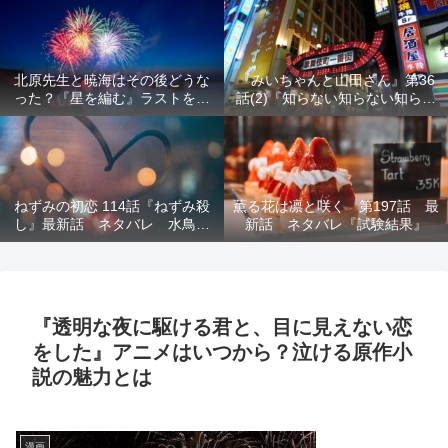
結末を解説
意を解説
北原先生と暁海はその後どうな
『みいちゃんと山田さん』第36
った？『星を編む』ラストをネ
話(2)『知らない知らない知らな
タバレ解説
い』最新話 ネタバレ 犯人確
定 次回最終回
ねずみの初恋 114話『ねずみ殺
薫る花は凛と咲く 第197話 最
し』最新話 ネタバレ 水鳥死
新話 ネタバレ『試験結果』
亡 鯆を殺すか
『透明な夜に駆ける君と、目に見えない恋
をした』アニメはいつから？泣ける原作小
説の魅力とは
漫画