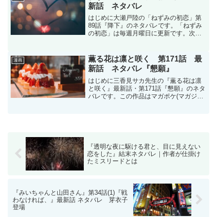
新話 ネタバレ
はじめに大瀬戸陸の「ねずみの初恋」第
89話『降下』のネタバレです。「ねずみ
の初恋」は毎週月曜日に更新です。次回
更新は12月15日予定です。ねずみの初恋 |
【第89話】降下 / マガポケ | 少年マガジ
ン公式無料漫画アプリ掲載誌↓ヤングマ
薫る花は凛と咲く 第171話 最
漫画
ガ...
新話 ネタバレ『懇願』
はじめに三香見サカ先生の『薫る花は凛
と咲く』最新話・第171話『懇願』のネタ
バレです。この作品はマガポケ(マガジン
ポケット)オリジナル作品で毎週木曜日に
更新です。次回更新は12月11日予定で
す。現在、コミックスは20巻(150話～156
話＋...
『透明な夜に駆ける君と、目に見えない
恋をした』結末ネタバレ｜作者が仕掛け
たミスリードとは
『みいちゃんと山田さん』第34話(1)『戦
わなければ、』最新話 ネタバレ 芽衣子
登場