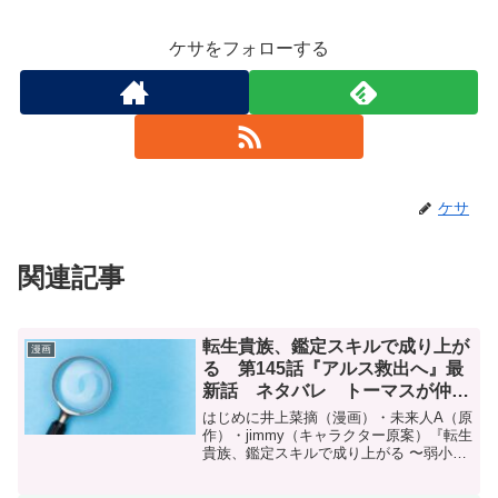
ケサをフォローする
ケサ
関連記事
転生貴族、鑑定スキルで成り上が
漫画
る 第145話『アルス救出へ』最
新話 ネタバレ トーマスが仲間
に
はじめに井上菜摘（漫画）・未来人A（原
作）・jimmy（キャラクター原案）『転生
貴族、鑑定スキルで成り上がる 〜弱小領
地を受け継いだので、優秀な人材を増や
していたら、最強領地になってた〜』第