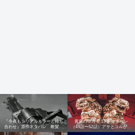
『今夜もシリアルキラーと待ち
黄泉のツガイ 13巻 ネタバレ
合わせ』原作ネタバレ 断髪オ
（49話〜52話）アサとユルが家
ブジェ殺人事件 犯人の正体や
出！西ノ村の真実とヒカルの決