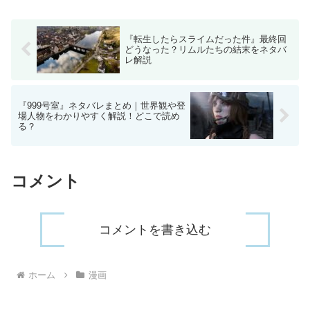
発売）月刊サンデーGX (ジェネック...
『転生したらスライムだった件』最終回
どうなった？リムルたちの結末をネタバ
レ解説
『999号室』ネタバレまとめ｜世界観や登
場人物をわかりやすく解説！どこで読め
る？
コメント
コメントを書き込む
ホーム
漫画