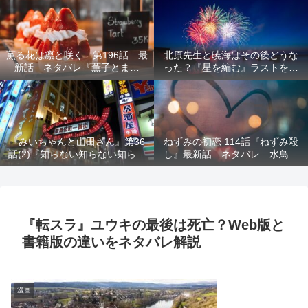
結末を解説
意を解説
薫る花は凛と咲く 第196話 最
北原先生と暁海はその後どうな
新話 ネタバレ『薫子とまど
った？『星を編む』ラストをネ
か』
タバレ解説
『みいちゃんと山田さん』第36
ねずみの初恋 114話『ねずみ殺
話(2)『知らない知らない知らな
し』最新話 ネタバレ 水鳥死
い』最新話 ネタバレ 犯人確
亡 鯆を殺すか
定 次回最終回
『転スラ』ユウキの最後は死亡？Web版と
書籍版の違いをネタバレ解説
漫画