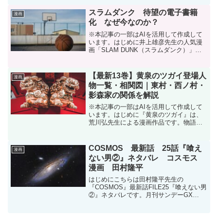
は、監禁されているねずみの写真を発見
しながらも、その写真を削除しました。
スラムダンク 待望の電子書籍
漫画
それ以降、瑠璃...
化 なぜ今なのか？
※本記事の一部はAIを活用して作成して
います。はじめに井上雄彦先生の人気漫
画「SLAM DUNK（スラムダンク）」
が、2025年6月2日（本日）についに電子
書籍として配信開始されました。長年に
わたり電子書籍化されてこなかった本作
【最新13巻】黄泉のツガイ登場人
漫画
が、なぜ今に...
物一覧・相関図｜東村・西ノ村・
影森家の関係を解説
※本記事の一部はAIを活用して作成して
います。はじめに『黄泉のツガイ』は、
荒川弘先生による漫画作品です。物語が
進むにつれて登場人物が増え、東村、影
森家、西ノ村、山賊、田寺家など、複数
の勢力が入り乱れるようになりました。
COSMOS 最新話 25話『喰え
漫画
さらに登場人物の多くが...
ない男②』ネタバレ コスモス
漫画 田村隆平
はじめにこちらは田村隆平先生の
『COSMOS』最新話FILE25『喰えない男
②』ネタバレです。月刊サンデーGX
2025年6月号に掲載されています。月刊サ
ンデーGX 2025年6月号（2025年5月19日