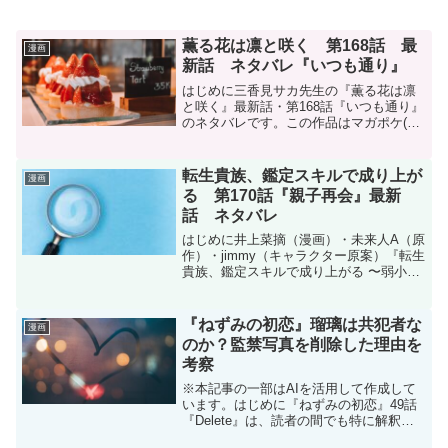
薫る花は凛と咲く 第168話 最
漫画
新話 ネタバレ『いつも通り』
はじめに三香見サカ先生の『薫る花は凛
と咲く』最新話・第168話『いつも通り』
のネタバレです。この作品はマガポケ(マ
ガジンポケット)オリジナル作品で毎週木
曜日に更新です。次回更新は11月13日予
定です。現在、コミックスは20巻(150話
転生貴族、鑑定スキルで成り上が
漫画
～15...
る 第170話『親子再会』最新
話 ネタバレ
はじめに井上菜摘（漫画）・未来人A（原
作）・jimmy（キャラクター原案）『転生
貴族、鑑定スキルで成り上がる 〜弱小領
地を受け継いだので、優秀な人材を増や
していたら、最強領地になってた〜』第
170話『親子再会』のネタバレです。転生
『ねずみの初恋』瑠璃は共犯者な
漫画
貴族、鑑定...
のか？監禁写真を削除した理由を
考察
※本記事の一部はAIを活用して作成して
います。はじめに『ねずみの初恋』49話
『Delete』は、読者の間でも特に解釈が
分かれるエピソードです。この回で瑠璃