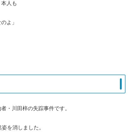
、本人も
なのよ」
約者・川田梓の失踪事件です。
然姿を消しました。