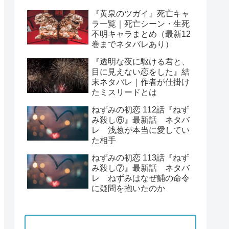
『黄泉のツガイ』死亡キャ
ラ一覧｜死亡シーン・生死
不明キャラまとめ（最新12
巻までネタバレあり）
『透明な夜に駆ける君と、
目に見えない恋をした』結
末ネタバレ｜作者が仕掛け
たミスリードとは
ねずみの初恋 112話『ねず
み殺し⑥』最新話 ネタバ
レ 浅葱が本当に愛してい
た相手
ねずみの初恋 113話『ねず
み殺し⑦』最新話 ネタバ
レ ねずみはなぜ鯆の命令
に疑問を抱いたのか