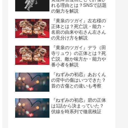
れる理由とは？SNSで話題
の魅力を解説
『黄泉のツガイ』左右様の
正体とは？死亡説・能力・
名前の由来や右さん左さん
の見分け方を解説
『黄泉のツガイ』デラ（田
寺リュウ）の正体とは？死
亡説、敵か味方か・能力や
番小者を解説
『ねずみの初恋』あおくん
の背中の傷はいつできた？
首の古傷との違いも考察
『ねずみの初恋』碧の正体
は1話から決まっていた？
伏線を時系列で徹底検証