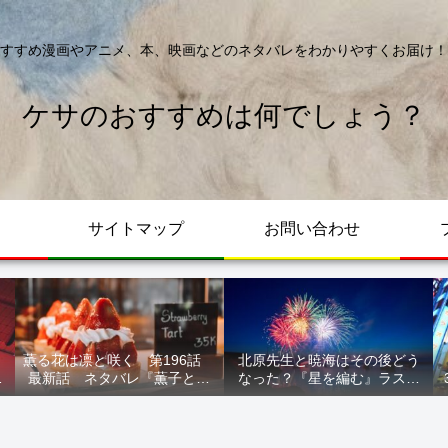
すすめ漫画やアニメ、本、映画などのネタバレをわかりやすくお届け！
ケサのおすすめは何でしょう？
サイトマップ
お問い合わせ
薫る花は凛と咲く 第196話
北原先生と暁海はその後どう
が
最新話 ネタバレ『薫子とま
なった？『星を編む』ラスト
ル
どか』
をネタバレ解説