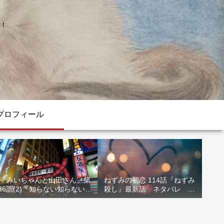
！
プロフィール
『みいちゃんと山田さん』第
ねずみの初恋 114話『ねずみ
36話(2)『知らない知らない知
殺し』最新話 ネタバレ 水
らない』最新話 ネタバレ 犯
鳥死亡 鯆を殺すか
人確定 次回最終回