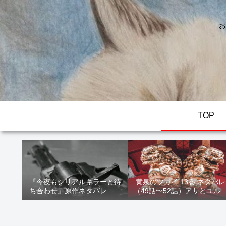
お
TOP
『今夜もシリアルキラーと待
黄泉のツガイ 13巻 ネタバレ
ち合わせ』原作ネタバレ 断
（49話〜52話）アサとユル
髪オブジェ殺人事件 犯人の
家出！西ノ村の真実とヒカ
正体や結末を解説
の決意を解説