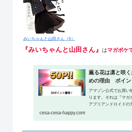
みいちゃんと山田さん（5）
『みいちゃんと山田さん』
は
マガポケ
薫る花は凛と咲く
めの理由 ポイン
アマゾン公式でお買い
ります。それは『マガ
アプリアンドロイドの
料漫画アプリ このアプ..
cesa-cesa-happy.com