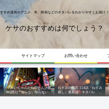
すすめ漫画やアニメ、本、映画などのネタバレをわかりやすくお届け！
ケサのおすすめは何でしょう？
サイトマップ
お問い合わせ
う
『みいちゃんと山田さん』第
ねずみの初恋 114話『ねずみ
ト
36話(2)『知らない知らない知
殺し』最新話 ネタバレ 水
らない』最新話 ネタバレ 犯
鳥死亡 鯆を殺すか
人確定 次回最終回