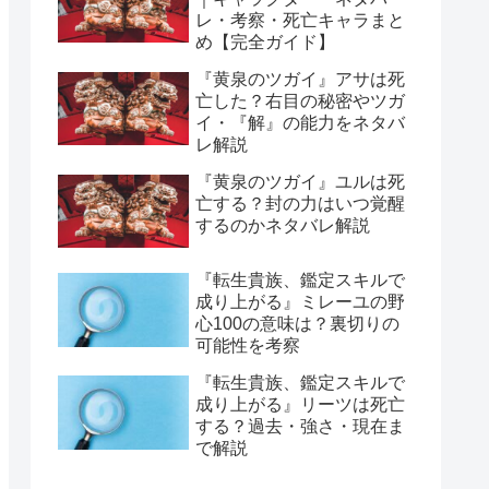
レ・考察・死亡キャラまと
め【完全ガイド】
『黄泉のツガイ』アサは死
亡した？右目の秘密やツガ
イ・『解』の能力をネタバ
レ解説
『黄泉のツガイ』ユルは死
亡する？封の力はいつ覚醒
するのかネタバレ解説
『転生貴族、鑑定スキルで
成り上がる』ミレーユの野
心100の意味は？裏切りの
可能性を考察
『転生貴族、鑑定スキルで
成り上がる』リーツは死亡
する？過去・強さ・現在ま
で解説