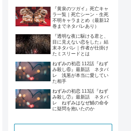
『黄泉のツガイ』死亡キャ
ラ一覧｜死亡シーン・生死
不明キャラまとめ（最新12
巻までネタバレあり）
『透明な夜に駆ける君と、
目に見えない恋をした』結
末ネタバレ｜作者が仕掛け
たミスリードとは
ねずみの初恋 112話『ねず
み殺し⑥』最新話 ネタバ
レ 浅葱が本当に愛してい
た相手
ねずみの初恋 113話『ねず
み殺し⑦』最新話 ネタバ
レ ねずみはなぜ鯆の命令
に疑問を抱いたのか