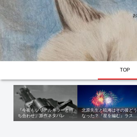
お
TOP
『今夜もシリアルキラーと待
北原先生と暁海はその後ど
ち合わせ』原作ネタバレ 断
なった？『星を編む』ラス
髪オブジェ殺人事件 犯人の
をネタバレ解説
正体や結末を解説