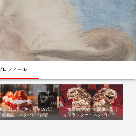
！
プロフィール
薫る花は凛と咲く 第197話
『黄泉のツガイ』記事一覧｜
最新話 ネタバレ『試験結
キャラクター・ネタバレ・考
果』
察・死亡キャラまとめ【完全
ガイド】