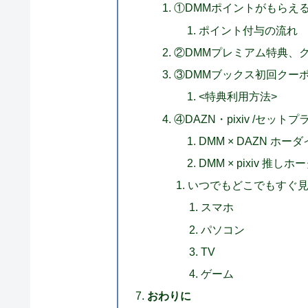
①DMMポイントがもらえ
ポイント付与の流れ
②DMMプレミアム特典、
③DMMブックス初回クーポ
<特典利用方法>
④DAZN・pixiv /セット
DMM × DAZN ホーダ
DMM × pixiv 推しホ
いつでもどこでもすぐ
スマホ
パソコン
TV
ゲーム
おわりに