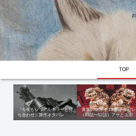
お
TOP
『今夜もシリアルキラーと待
黄泉のツガイ 13巻 ネタバレ
ち合わせ』原作ネタバレ 断
（49話〜52話）アサとユル
髪オブジェ殺人事件 犯人の
家出！西ノ村の真実とヒカ
正体や結末を解説
の決意を解説