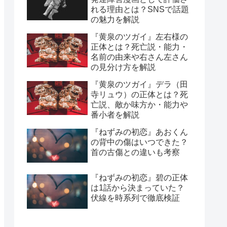
れる理由とは？SNSで話題
の魅力を解説
『黄泉のツガイ』左右様の
正体とは？死亡説・能力・
名前の由来や右さん左さん
の見分け方を解説
『黄泉のツガイ』デラ（田
寺リュウ）の正体とは？死
亡説、敵か味方か・能力や
番小者を解説
『ねずみの初恋』あおくん
の背中の傷はいつできた？
首の古傷との違いも考察
『ねずみの初恋』碧の正体
は1話から決まっていた？
伏線を時系列で徹底検証