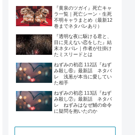
『黄泉のツガイ』死亡キャ
ラ一覧｜死亡シーン・生死
不明キャラまとめ（最新12
巻までネタバレあり）
『透明な夜に駆ける君と、
目に見えない恋をした』結
末ネタバレ｜作者が仕掛け
たミスリードとは
ねずみの初恋 112話『ねず
み殺し⑥』最新話 ネタバ
レ 浅葱が本当に愛してい
た相手
ねずみの初恋 113話『ねず
み殺し⑦』最新話 ネタバ
レ ねずみはなぜ鯆の命令
に疑問を抱いたのか