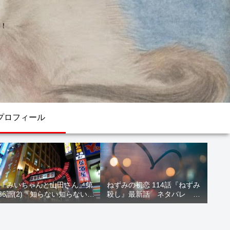
！
プロフィール
『みいちゃんと山田さん』第
ねずみの初恋 114話『ねずみ
36話(2)『知らない知らない知
殺し』最新話 ネタバレ 水
らない』最新話 ネタバレ 犯
鳥死亡 鯆を殺すか
人確定 次回最終回