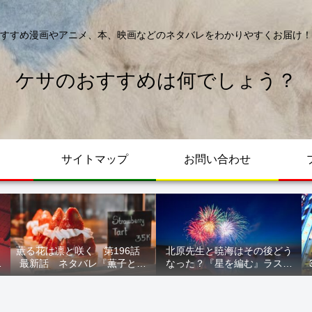
すすめ漫画やアニメ、本、映画などのネタバレをわかりやすくお届け！
ケサのおすすめは何でしょう？
サイトマップ
お問い合わせ
薫る花は凛と咲く 第196話
北原先生と暁海はその後どう
が
最新話 ネタバレ『薫子とま
なった？『星を編む』ラスト
ル
どか』
をネタバレ解説