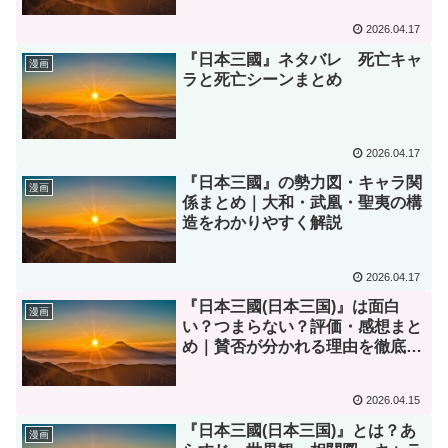
2026.04.17
『日本三國』ネタバレ 死亡キャ
漫画
ラと死亡シーンまとめ
2026.04.17
『日本三國』の勢力図・キャラ関
漫画
係まとめ｜大和・武凰・聖夷の構
造をわかりやすく解説
2026.04.17
『日本三國(日本三国)』は面白
漫画
い？つまらない？評価・感想まと
め｜賛否が分かれる理由を徹底解
説
2026.04.15
『日本三國(日本三国)』とは？あ
漫画