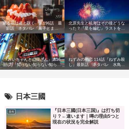
結末を解説
意を解説
薫る花は凛と咲く 第196話 最
北原先生と暁海はその後どうな
新話 ネタバレ『薫子とまど
った？『星を編む』ラストをネ
か』
タバレ解説
『みいちゃんと山田さん』第36
ねずみの初恋 114話『ねずみ殺
話(2)『知らない知らない知らな
し』最新話 ネタバレ 水鳥死
い』最新話 ネタバレ 犯人確
亡 鯆を殺すか
定 次回最終回
日本三國
『日本三國(日本三国)』は打ち切
漫画
り？←違います｜噂の理由5つと
現在の状況を完全解説