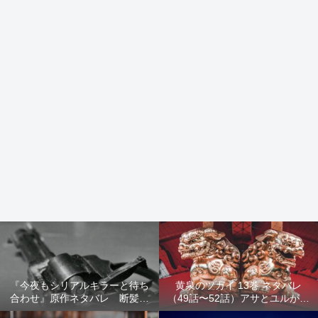
『今夜もシリアルキラーと待ち
黄泉のツガイ 13巻 ネタバレ
合わせ』原作ネタバレ 断髪オ
（49話〜52話）アサとユルが家
ブジェ殺人事件 犯人の正体や
出！西ノ村の真実とヒカルの決